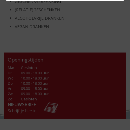
GESCHENKVERPAKKING
(RELATIE)GESCHENKEN
ALCOHOLVRIJE DRANKEN
VEGAN DRANKEN
Openingstijden
Ma
:
Gesloten
Di
:
09.00 - 18.00 uur
Wo
:
10.00 - 18.00 uur
Do
:
10.00 - 18.00 uur
Vr
:
09.00 - 18.00 uur
Za
:
09.00 - 18.00 uur
Zo:
Gesloten
NIEUWSBRIEF
Schrijf je hier in