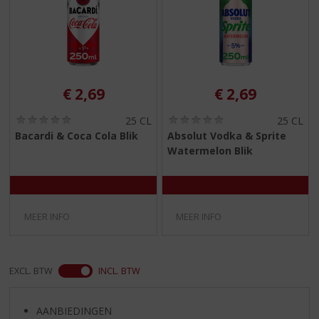
S
p
r
i
n
g
€
2,69
€
2,69
n
a
(
(
25 CL
25 CL
a
0
0
Bacardi & Coca Cola Blik
Absolut Vodka & Sprite
r
,
,
Watermelon Blik
d
0
0
/
/
e
5
5
n
)
)
a
v
MEER INFO
MEER INFO
i
g
a
t
EXCL. BTW
INCL. BTW
i
e
AANBIEDINGEN