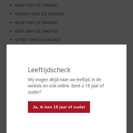
WIJN VAN DE MAAND
WHISKY VAN DE MAAND
RUM VAN DE MAAND
BIER VAN DE MAAND
SPIRIT VAN DE MAAND
EXCLUSIEF TOPSLIJTER
WIJN
WHISKY
Leeftijdscheck
BIER
Wij vragen altijd naar uw leeftijd, in de
APERITIEF
winkels en ook online. Bent u 18 jaar of
GEDISTILLEERD OVERIG
ouder?
SHOTJES
Ja, ik ben 18 jaar of ouder
KANT EN KLAAR
FRISDRANK
GLASWERK