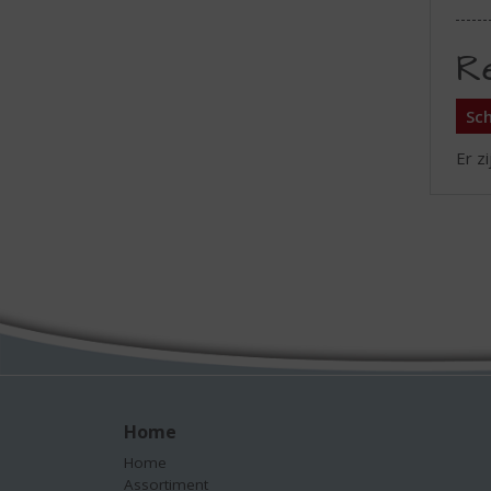
R
Sch
Er z
Home
Home
Assortiment