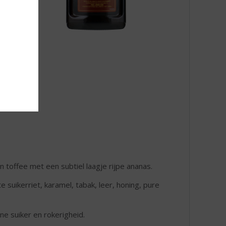
n toffee met een subtiel laagje rijpe ananas.
 suikerriet, karamel, tabak, leer, honing, pure
e suiker en rokerigheid.