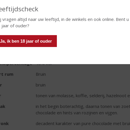
eeftijdscheck
j vragen altijd naar uw leeftijd, in de winkels en ook online. Bent u
 jaar of ouder?
TIKETINFORMATIE
Ja, ik ben 18 jaar of ouder
d van Herkomst
Jamaica
oud
70 CL
oholpercentage
40% vol
rt rum
Bruin
r
bruin
r
tonen van molasse, koffie, selderij, hazelnoot e
ak
in het begin boterachtig, daarna tonen van zoete
chocolade en hints van rozijnen en vijgen.
ronk
decadent karakter van pure chocolade met bruin