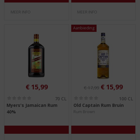
MEER INFO
MEER INFO
Originele prijs was:
, Huidige pri
€
15,99
€
15,99
€
17,99
(
(
70 CL
100 CL
0
0
Myers's Jamaican Rum
Old Captain Rum Bruin
,
,
40%
Rum Brown
0
0
/
/
5
5
)
)