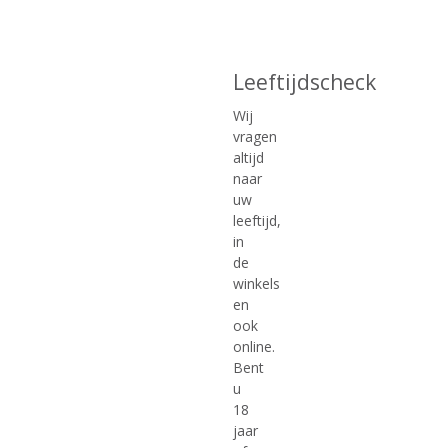
(
(
70 CL
70 CL
4
0
Estaro Rum Bruin
Estaro Rum Wit
,
,
Rum Dark
Rum White
0
0
Leeftijdscheck
/
/
5
5
Wij
)
)
vragen
altijd
MEER INFO
MEER INFO
naar
uw
leeftijd,
in
de
winkels
en
ook
online.
Bent
u
€
20,99
€
31,99
18
jaar
(
(
70 CL
70 CL