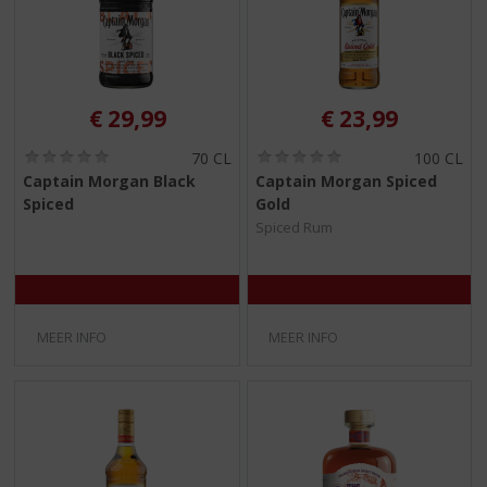
€
29,99
€
23,99
(
(
70 CL
100 CL
0
0
Captain Morgan Black
Captain Morgan Spiced
,
,
Spiced
Gold
0
0
/
/
Spiced Rum
5
5
)
)
MEER INFO
MEER INFO