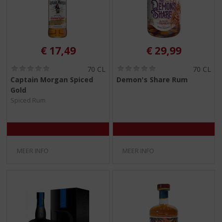
€
17,49
€
29,99
(
(
70 CL
70 CL
0
0
Captain Morgan Spiced
Demon's Share Rum
,
,
Gold
0
0
/
/
Spiced Rum
5
5
)
)
MEER INFO
MEER INFO