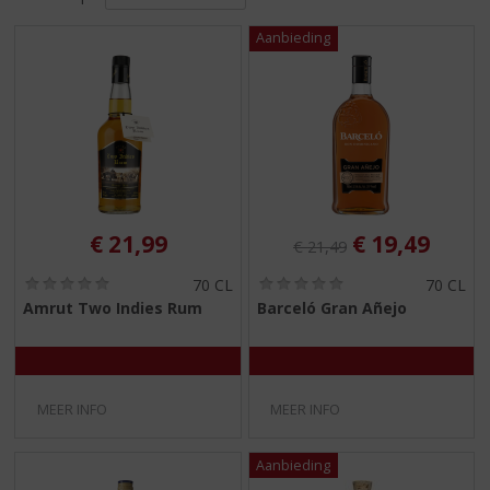
S
p
r
i
n
g
n
a
a
r
d
Originele prijs was:
, Huidige pri
€
21,99
€
19,49
€
21,49
e
n
(
(
70 CL
70 CL
0
0
a
Amrut Two Indies Rum
Barceló Gran Añejo
,
,
v
0
0
i
/
/
5
5
g
)
)
a
MEER INFO
MEER INFO
t
i
e