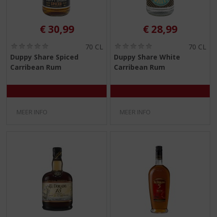
€
30,99
€
28,99
(
(
70 CL
70 CL
0
0
Duppy Share Spiced
Duppy Share White
,
,
Carribean Rum
Carribean Rum
0
0
/
/
5
5
)
)
MEER INFO
MEER INFO