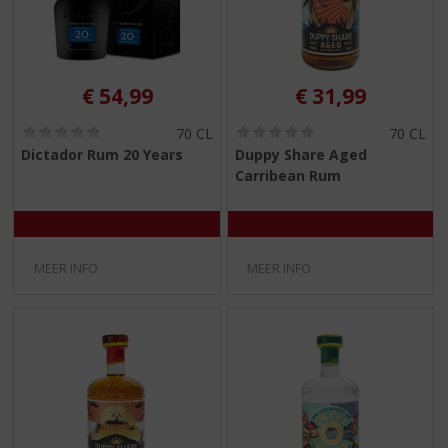
€
54,99
€
31,99
(
(
70 CL
70 CL
0
0
Dictador Rum 20 Years
Duppy Share Aged
,
,
Carribean Rum
0
0
/
/
5
5
)
)
MEER INFO
MEER INFO