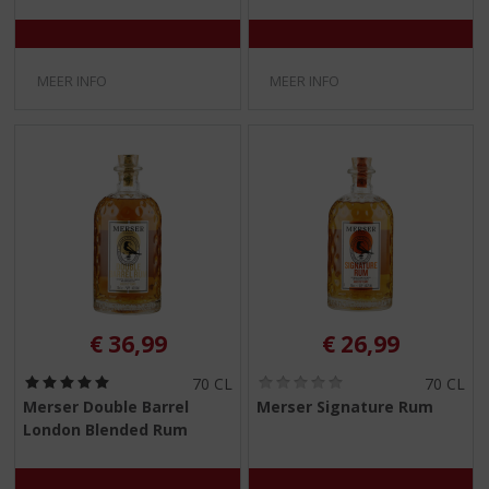
5
5
)
)
MEER INFO
MEER INFO
€
36,99
€
26,99
(
(
70 CL
70 CL
5
0
Merser Double Barrel
Merser Signature Rum
,
,
London Blended Rum
0
0
/
/
5
5
)
)