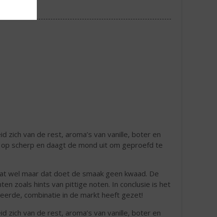
d zich van de rest, aroma’s van vanille, boter en
s op scherp en daagt de mond uit om geproefd te
 dat wel maar dat doet de smaak geen kwaad. De
 zoals hints van pittige noten. In conclusie is het
eerde, combinatie in de markt heeft gezet!
d zich van de rest, aroma’s van vanille, boter en