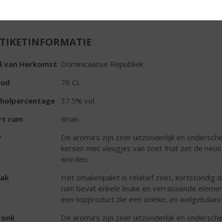
TIKETINFORMATIE
d van Herkomst
Dominicaanse Republiek
oud
70 CL
oholpercentage
37.5% vol
rt rum
Bruin
r
De aroma’s zijn zeer uitzonderlijk en onderschei
kersen met vleugjes van zoet fruit zet de neu
worden.
ak
Het smakenpalet is relatief zoet, kortstondig
rum bevat enkele leuke en verrassende elementen
een topproduct die een unieke, en welgebalanc
ronk
De aroma’s zijn zeer uitzonderlijk en onderschei