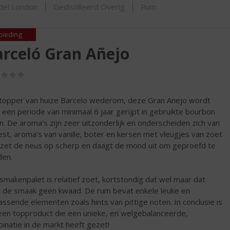
ORTIMENT
del London
Gedistilleerd Overig
Rum
bieding
rceló Gran Añejo
(0,0
/
5)
topper van huize Barcelo wederom, deze Gran Anejo wordt
 een periode van minimaal 6 jaar gerijpt in gebruikte bourbon
n. De aroma’s zijn zeer uitzonderlijk en onderscheiden zich van
est, aroma’s van vanille, boter en kersen met vleugjes van zoet
t zet de neus op scherp en daagt de mond uit om geproefd te
en.
smakenpalet is relatief zoet, kortstondig dat wel maar dat
 de smaak geen kwaad. De rum bevat enkele leuke en
assende elementen zoals hints van pittige noten. In conclusie is
een topproduct die een unieke, en welgebalanceerde,
inatie in de markt heeft gezet!