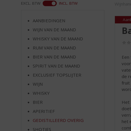
d
ASS
EXCL. BTW
INCL. BTW
Wijnhan
S
p
r
Aan
AANBIEDINGEN
i
Ba
WIJN VAN DE MAAND
n
WHISKY VAN DE MAAND
g
n
RUM VAN DE MAAND
a
BIER VAN DE MAAND
Een 
a
voor
r
SPIRIT VAN DE MAAND
vate
d
EXCLUSIEF TOPSLIJTER
de r
e
frui
WIJN
n
word
a
WHISKY
v
Het 
BIER
i
doet
g
APERITIEF
verr
a
GEDISTILLEERD OVERIG
het 
t
comb
SHOTJES
i