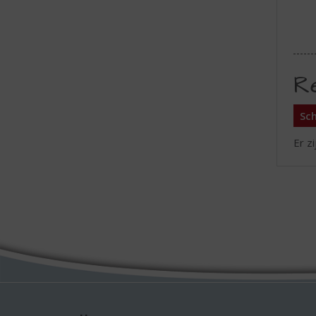
R
Sch
Er z