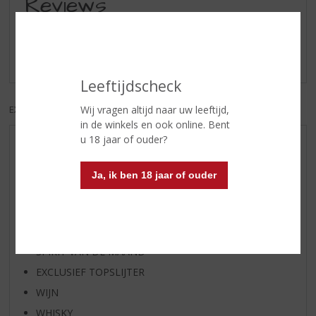
Reviews
Schrijf een review
Er zijn nog geen reviews geplaatst voor dit product
Leeftijdscheck
Wij vragen altijd naar uw leeftijd,
EXCL. BTW
INCL. BTW
in de winkels en ook online. Bent
u 18 jaar of ouder?
AANBIEDINGEN
WIJN VAN DE MAAND
Ja, ik ben 18 jaar of ouder
WHISKY VAN DE MAAND
RUM VAN DE MAAND
BIER VAN DE MAAND
SPIRIT VAN DE MAAND
EXCLUSIEF TOPSLIJTER
WIJN
WHISKY