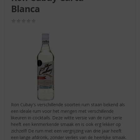
S
Blanca
p
r
i
(0,0
/
n
5)
g
n
a
a
r
d
e
n
a
v
i
Ron Cubay's verschillende soorten rum staan bekend als
g
een ideale rum voor het mengen met verschillende
a
likeuren in cocktails. Deze witte versie van de rum serie
t
heeft een kenmerkende smaak en is ook erg lekker op
i
zichzelf! De rum met een vergrijzing van drie jaar heeft
e
een lange afdronk, zonder verlies van de heerlijke smaak.