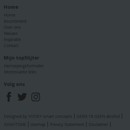
Home
Home
Assortiment
Over ons
Nieuws
Inspiratie
Contact
Mijn topSlijter
Herroepingsformulier
Interessante links
Volg ons
F
T
I
a
w
n
Designed by YOOKY smart concepts
GEEN 18 GEEN alcohol
c
i
s
IDIN/ITSME
sitemap
Privacy Statement
Disclaimer