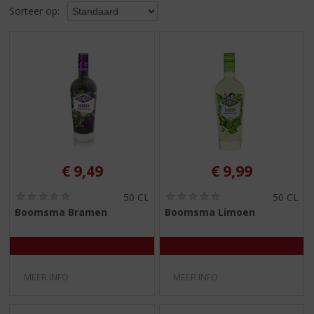
S
Sorteer op:
p
r
i
n
g
n
a
a
r
d
e
€
9,49
€
9,99
n
a
(
(
50 CL
50 CL
0
0
v
Boomsma Bramen
Boomsma Limoen
,
,
i
0
0
g
/
/
5
5
a
)
)
t
MEER INFO
MEER INFO
i
e