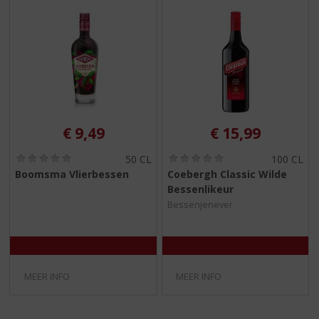
€
9,49
€
15,99
(
(
50 CL
100 CL
0
0
Boomsma Vlierbessen
Coebergh Classic Wilde
,
,
Bessenlikeur
0
0
/
/
Bessenjenever
5
5
)
)
MEER INFO
MEER INFO