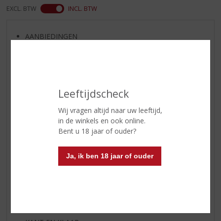
EXCL. BTW
INCL. BTW
AANBIEDINGEN
WIJN VAN DE MAAND
WHISKY VAN DE MAAND
RUM VAN DE MAAND
Leeftijdscheck
BIER VAN DE MAAND
SPIRIT VAN DE MAAND
Wij vragen altijd naar uw leeftijd,
in de winkels en ook online.
EXCLUSIEF TOPSLIJTER
Bent u 18 jaar of ouder?
WIJN
WHISKY
Ja, ik ben 18 jaar of ouder
BIER
APERITIEF
GEDISTILLEERD OVERIG
SHOTJES