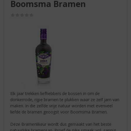
S
Boomsma Bramen
p
r
(0,0
i
/
5)
n
g
n
a
a
r
d
e
n
a
v
i
Elk jaar trekken liefhebbers de bossen in om de
g
donkerrode, rijpe bramen te plukken waar ze zelf jam van
a
maken. In die zelfde vrije natuur worden met evenveel
t
liefde de bramen geoogst voor Boomsma Bramen.
i
e
Deze Bramenlikeur wordt dus gemaakt van het beste
natuurlijke bramensap. Proef de rijke smaak: vol, sappig,