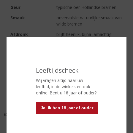
Geur
typische oer-Hollandse bramen
Smaak
onvervalste natuurlijke smaak van
wilde bramen
Afdronk
blijft heerlijk, bijna jamachtig
hangen in de mond. Elke slok
vraagt om een volgende
Reviews
Leeftijdscheck
Wij vragen altijd naar uw
Schrijf een review
leeftijd, in de winkels en ook
online. Bent u 18 jaar of ouder?
Er zijn nog geen reviews geplaatst voor dit product
Ja, ik ben 18 jaar of ouder
EXCL. BTW
INCL. BTW
AANBIEDINGEN