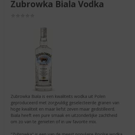
S
Zubrowka Biala Vodka
p
r
(0,0
i
/
5)
n
g
n
a
a
r
d
e
n
a
v
i
Zubrowka Biala is een kwaliteits wodka uit Polen
g
geproduceerd met zorgvuldig geselecteerde granen van
a
hoge kwaliteit en maar liefst zeven maar gedistilleerd.
t
Biala heeft een pure smaak en uitzonderlijke zachtheid
i
om zo van te genieten of in uw favorite mix.
e
"Zubrowka" is een van de meest populaire Poolse wodka