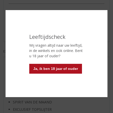
Reviews
Schrijf een review
Er zijn nog geen reviews geplaatst voor dit product
Leeftijdscheck
Wij vragen altijd naar uw leeftijd,
in de winkels en ook online. Bent
EXCL. BTW
INCL. BTW
u 18 jaar of ouder?
AANBIEDINGEN
Ja, ik ben 18 jaar of ouder
WIJN VAN DE MAAND
WHISKY VAN DE MAAND
RUM VAN DE MAAND
BIER VAN DE MAAND
SPIRIT VAN DE MAAND
EXCLUSIEF TOPSLIJTER