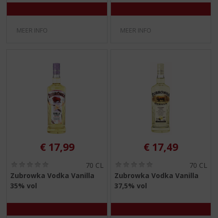
)
)
MEER INFO
MEER INFO
€
17,99
€
17,49
(
(
70 CL
70 CL
0
0
Zubrowka Vodka Vanilla
Zubrowka Vodka Vanilla
,
,
35% vol
37,5% vol
0
0
/
/
5
5
)
)