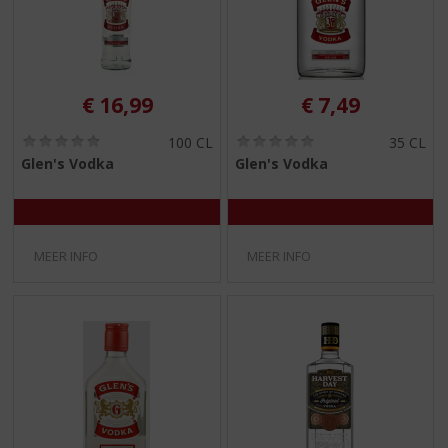
€
16,99
€
7,49
(
(
100 CL
35 CL
0
0
Glen's Vodka
Glen's Vodka
,
,
0
0
/
/
5
5
)
)
MEER INFO
MEER INFO