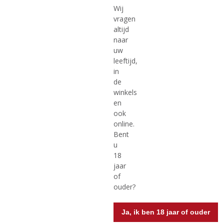
70 CL
70 CL
5
0
Wij
Pravda Vodka
Salmari Vodka
,
,
vragen
Wodka
0
0
altijd
/
/
5
5
naar
)
)
uw
leeftijd,
in
MEER INFO
MEER INFO
de
winkels
en
ook
online.
Bent
u
18
jaar
of
ouder?
€
4,49
€
15,49
(
(
70 CL
70 CL
Ja, ik ben 18 jaar of ouder
0
0
Smirnoff Ice Raspberry 4%
Smirnoff Vodka Red