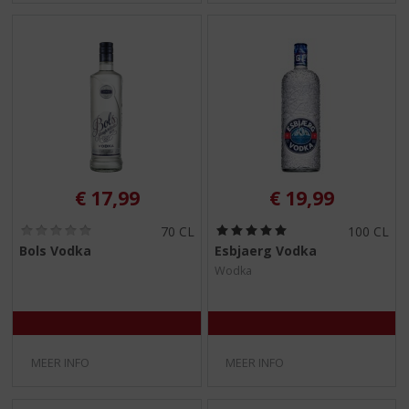
€
17,99
€
19,99
(
(
70 CL
100 CL
0
5
Bols Vodka
Esbjaerg Vodka
,
,
Wodka
0
0
/
/
5
5
)
)
MEER INFO
MEER INFO