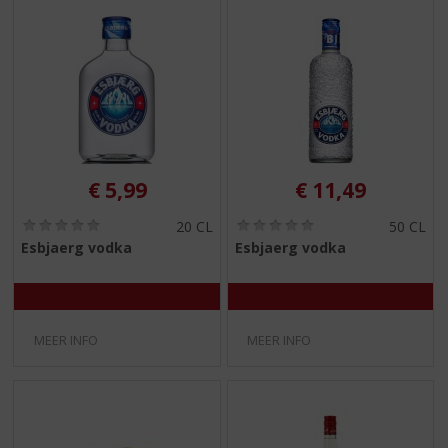
€
5,99
€
11,49
(
(
20 CL
50 CL
0
0
Esbjaerg vodka
Esbjaerg vodka
,
,
0
0
/
/
5
5
)
)
MEER INFO
MEER INFO