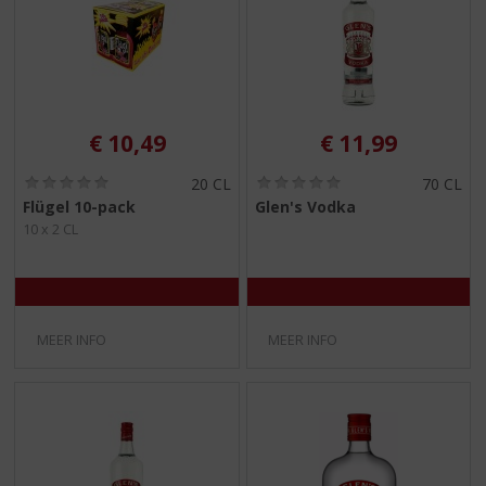
€
10,49
€
11,99
(
(
20 CL
70 CL
0
0
Flügel 10-pack
Glen's Vodka
,
,
10 x 2 CL
0
0
/
/
5
5
)
)
MEER INFO
MEER INFO