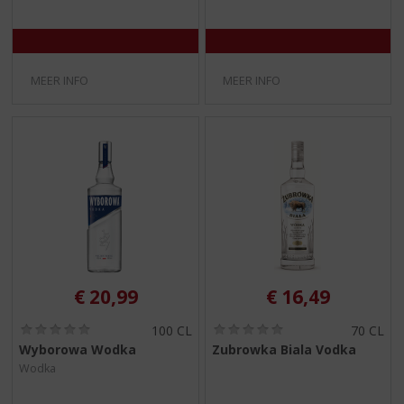
/
/
5
5
)
)
MEER INFO
MEER INFO
€
20,99
€
16,49
(
(
100 CL
70 CL
0
0
Wyborowa Wodka
Zubrowka Biala Vodka
,
,
Wodka
0
0
/
/
5
5