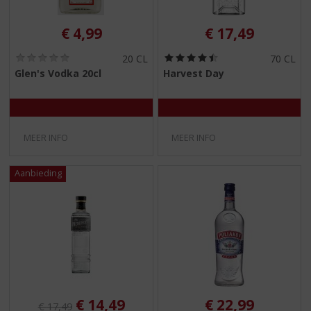
€
4,99
€
17,49
(
(
20 CL
70 CL
0
4
Glen's Vodka 20cl
Harvest Day
,
,
0
5
/
/
5
5
)
)
MEER INFO
MEER INFO
Originele prijs was:
, Huidige prijs is:
€
14,49
€
22,99
€
17,49