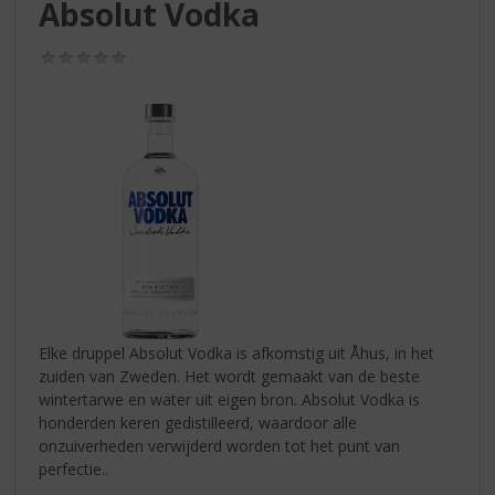
S
Absolut Vodka
p
r
(0,0
i
/
5)
n
g
n
a
a
r
d
e
n
a
v
i
Elke druppel Absolut Vodka is afkomstig uit Åhus, in het
g
zuiden van Zweden. Het wordt gemaakt van de beste
a
wintertarwe en water uit eigen bron. Absolut Vodka is
t
honderden keren gedistilleerd, waardoor alle
i
onzuiverheden verwijderd worden tot het punt van
e
perfectie..