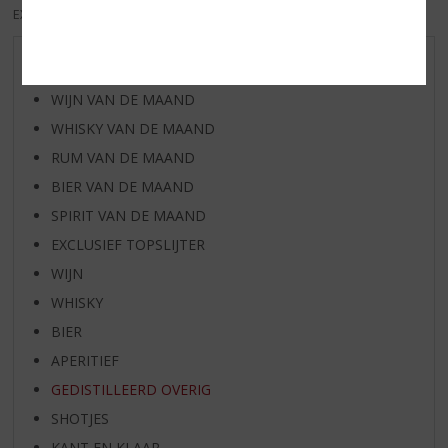
EXCL. BTW
INCL. BTW
AANBIEDINGEN
WIJN VAN DE MAAND
WHISKY VAN DE MAAND
RUM VAN DE MAAND
BIER VAN DE MAAND
SPIRIT VAN DE MAAND
EXCLUSIEF TOPSLIJTER
WIJN
WHISKY
BIER
APERITIEF
GEDISTILLEERD OVERIG
SHOTJES
KANT EN KLAAR