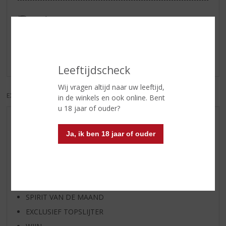
Reviews
Schrijf een review
Er zijn nog geen reviews geplaatst voor dit product
Leeftijdscheck
Wij vragen altijd naar uw leeftijd,
EXCL. BTW
INCL. BTW
in de winkels en ook online. Bent
u 18 jaar of ouder?
AANBIEDINGEN
Ja, ik ben 18 jaar of ouder
WIJN VAN DE MAAND
WHISKY VAN DE MAAND
RUM VAN DE MAAND
BIER VAN DE MAAND
SPIRIT VAN DE MAAND
EXCLUSIEF TOPSLIJTER