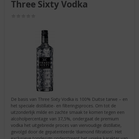
S
Three Sixty Vodka
p
r
(0,0
i
/
5)
n
g
n
a
a
r
d
e
n
a
v
i
De basis van Three Sixty Vodka is 100% Duitse tarwe – en
g
het speciale distillatie- en filteringsproces. Om tot de
a
uitzonderlijk milde en zachte smaak te komen tegen een
t
alcoholpercentage van 37,5%, ondergaat de premium
i
vodka het uitgebreide proces van viervoudige distillatie,
e
gevolgd door de gepatenteerde ‘diamond filtration’. Het
exclusieve topdesign onderstreept het unieke karakter van