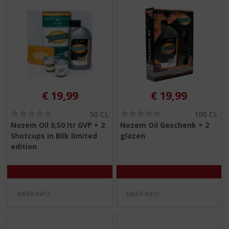
€
19,99
€
19,99
(
(
50 CL
100 CL
0
0
Nozem Oil 0,50 ltr GVP + 2
Nozem Oil Geschenk + 2
,
,
Shotcups in Blik limited
glazen
0
0
/
/
edition
5
5
)
)
MEER INFO
MEER INFO