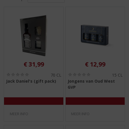
S
p
r
i
n
g
n
a
a
r
d
€
31,99
€
12,99
e
n
(
(
70 CL
15 CL
0
0
a
Jack Daniel's (gift pack)
Jongens van Oud West
,
,
v
GVP
0
0
i
/
/
5
5
g
)
)
a
t
MEER INFO
MEER INFO
i
e