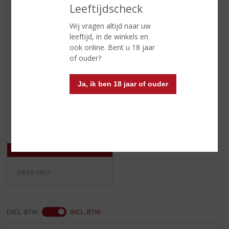
Leeftijdscheck
Wij vragen altijd naar uw
leeftijd, in de winkels en
ook online. Bent u 18 jaar
of ouder?
€
12,99
Ja, ik ben 18 jaar of ouder
(
35 CL
0
Schrobbelèr GVP met 2
,
Proostglazen
0
/
5
)
MEER INFO
EXCL. BTW
INCL. BTW