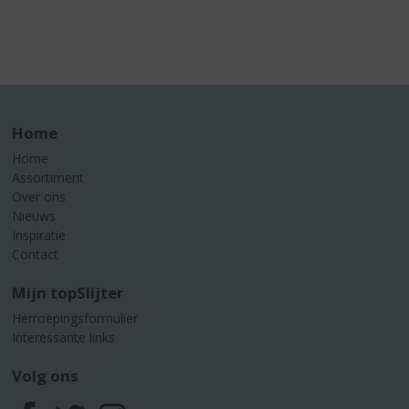
Home
Home
Assortiment
Over ons
Nieuws
Inspiratie
Contact
Mijn topSlijter
Herroepingsformulier
Interessante links
Volg ons