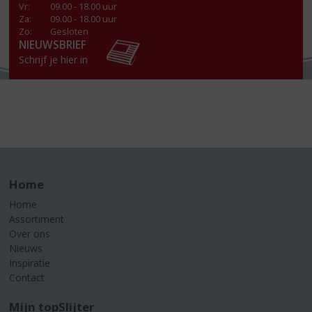
Vr
:
09.00 - 18.00 uur
Za
:
09.00 - 18.00 uur
Zo:
Gesloten
NIEUWSBRIEF
Schrijf je hier in
Home
Home
Assortiment
Over ons
Nieuws
Inspiratie
Contact
Mijn topSlijter