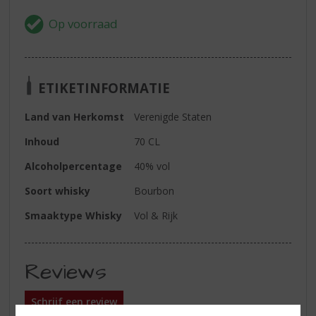
ETIKETINFORMATIE
Land van Herkomst
Verenigde Staten
Inhoud
70 CL
Alcoholpercentage
40% vol
Soort whisky
Bourbon
Smaaktype Whisky
Vol & Rijk
Reviews
Schrijf een review