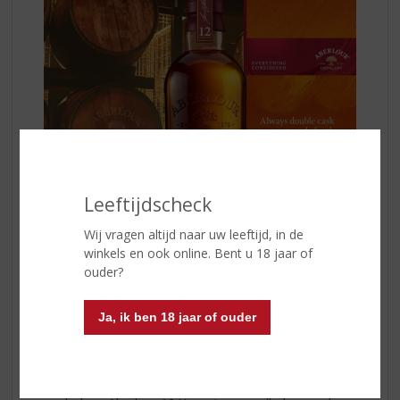
Leeftijdscheck
Wij vragen altijd naar uw leeftijd, in de
In de neus ontdek je frisse tonen van rode appel en
winkels en ook online. Bent u 18 jaar of
zachte honing, verfijnd aangevuld met warme kruiden.
ouder?
In de mond ontvouwen zich lagen van gedroogd fruit,
romige chocolade en een subtiele nootachtige toets.
De afdronk is zacht, licht kruidig en aangenaam
Ja, ik ben 18 jaar of ouder
verwarmend.
Aberlour 12 Years
, een whisky om bewust van te
genieten. Puur, met een paar druppels water of in goed