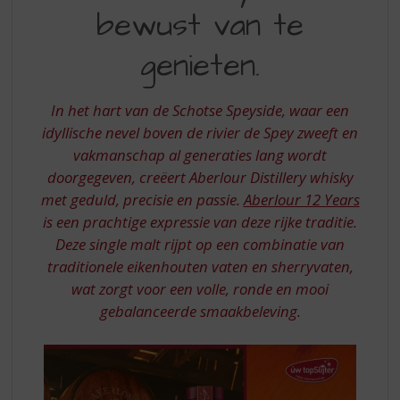
S
EEN
bewust van te
p
WHISKY
r
genieten.
OM
i
n
BEWUST
g
In het hart van de Schotse Speyside, waar een
VAN
n
idyllische nevel boven de rivier de Spey zweeft en
a
TE
a
vakmanschap al generaties lang wordt
GENIETEN
r
doorgegeven, creëert Aberlour Distillery whisky
d
met geduld, precisie en passie.
Aberlour 12 Years
e
is een prachtige expressie van deze rijke traditie.
n
Deze single malt rijpt op een combinatie van
a
v
traditionele eikenhouten vaten en sherryvaten,
i
wat zorgt voor een volle, ronde en mooi
g
gebalanceerde smaakbeleving.
a
t
i
e