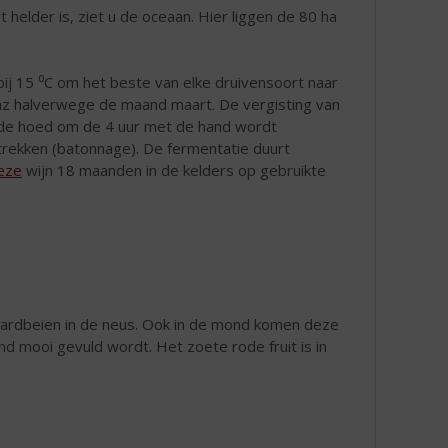
 helder is, ziet u de oceaan. Hier liggen de 80 ha
j 15 ⁰C om het beste van elke druivensoort naar
raz halverwege de maand maart. De vergisting van
ij de hoed om de 4 uur met de hand wordt
rekken (batonnage). De fermentatie duurt
eze
wijn 18 maanden in de kelders op gebruikte
 aardbeien in de neus. Ook in de mond komen deze
mooi gevuld wordt. Het zoete rode fruit is in