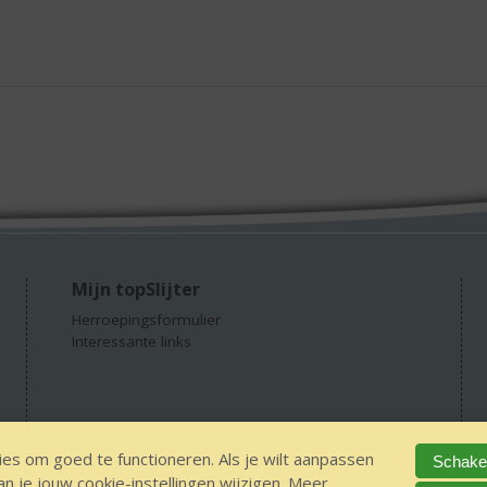
Mijn topSlijter
Herroepingsformulier
Interessante links
es om goed te functioneren. Als je wilt aanpassen
Schakel
 je jouw cookie-instellingen wijzigen. Meer
GEEN 18 GEEN alcohol
IDIN/ITSME
sitemap
Privacy Statement
Dis