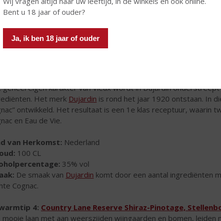
Wij vragen altijd naar uw leeftijd, in de winkels en ook online.
idenbitter genieten, na een heerlijke fietstocht of wandeling, of 
Bent u 18 jaar of ouder?
nd van Herkomst:
Nederland
houd:
70 CL
Ja, ik ben 18 jaar of ouder
coholpercentage:
30% vol
aak:
zachte zoete smaak gecreëerd met 14 verschillende kruide
warmtip 3:
Dujardin Vieux
 geheel eigen karakter van Vieux wordt in Dujardin onderstreept d
rediënten. Het merk
Dujardin
is rond het jaar 1920 ontstaan. In d
nac” ontwikkeld. Het resultaat is een 1e klas receptuur, waarin
nac en Eau de Vie.
nd van Herkomst:
Nederland
houd:
100 CL
coholpercentage:
35% vol
aak:
De smaak van
Dujardin
komt door een aantal ingrediënten met
hte Cognac.
warmtip 4:
Country Lane Reserve Shiraz-Pinotage, Stellenb
 mooie laan met aan weerszijden wijngaarden en bomen, leiden naa