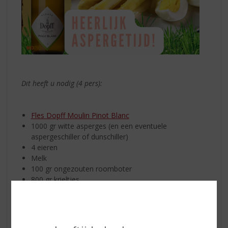
Dit heeft u nodig (4 pers):
Fles Dopff Moulin Pinot Blanc
1000 gr witte asperges (en een eventuele
aspergeschiller of dunschiller)
4 eieren
Melk
100 gr ongezouten roomboter
800 gr krieltjes
250 gr blokjes of dikke plak ham
Verse bieslook
Peper & zout