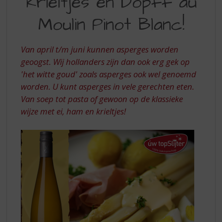
krieltjes en Dopff au
S
p
HAM,
Moulin Pinot Blanc!
r
KRIELTJES
i
EN
n
Van april t/m juni kunnen asperges worden
g
DOPFF
geoogst. Wij hollanders zijn dan ook erg gek op
n
'het witte goud' zoals asperges ook wel genoemd
AU
a
a
worden. U kunt asperges in vele gerechten eten.
MOULIN
r
Van soep tot pasta of gewoon op de klassieke
PINOT
d
wijze met ei, ham en krieltjes!
e
BLANC
n
a
v
i
g
a
t
i
e