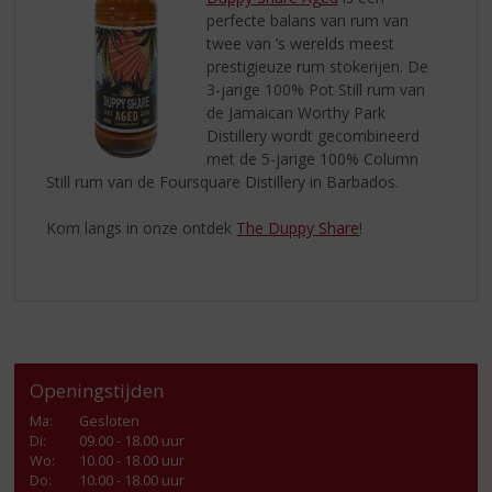
perfecte balans van rum van
twee van ’s werelds meest
prestigieuze rum stokerijen. De
3-jarige 100% Pot Still rum van
de Jamaican Worthy Park
Distillery wordt gecombineerd
met de 5-jarige 100% Column
Still rum van de Foursquare Distillery in Barbados.
Kom langs in onze ontdek
The Duppy Share
!
Openingstijden
Ma
:
Gesloten
Di
:
09.00 - 18.00 uur
Wo
:
10.00 - 18.00 uur
Do
:
10.00 - 18.00 uur