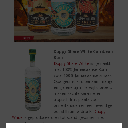
Duppy Share White Carribean
Rum
Duppy Share White
is gemaakt
met 100% Jamaicaanse Rum
voor 100% Jamaicaanse smaak.
Qua geur ruikt u banaan, mango
en groene tijm. Terwijl u proeft,
maken zachte karamel en
tropisch fruit plaats voor
pimentkruiden en een levendige
pot still rum-afdronk.
Duppy
White
is geproduceerd en tot stand gekomen met
muzikale pionier Kano.