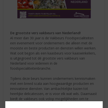
De grootste vers vakbeurs van Nederland!
Al meer dan 30 jaar is de Vakbeurs Foodspecialiteiten
een evenement voor ondernemers die alleen met de
mooiste en beste producten en diensten willen werken.
Wat ooit begon als een kaasbeurs voor kaaswinkeliers,
is uitgegroeid tot dé grootste vers vakbeurs van
Nederland voor iedereen in de
foodspecialiteitenbranche.
Tijdens deze beurs kunnen ondernemers kennismaken
met een breed scala aan hoogwaardige producten en
innovatieve diensten. Van ambachtelijke kazen tot
heerlijke delicatessen, er is voor elk wat wils. Daarnaast
biedt de vakbeurs ook volop mogelijkheden om te
netwerken en inspiratie op te doen.