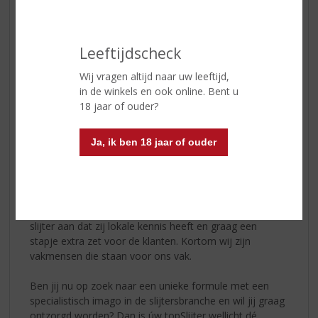
Met zijn continue groei trekt de Vakbeurs
Foodspecialiteiten jaarlijks duizenden bezoekers aan.
Het is dé plek waar ondernemers elkaar ontmoeten,
Leeftijdscheck
nieuwe trends ontdekken en hun assortiment naar een
Wij vragen altijd naar uw leeftijd,
hoger niveau tillen.
in de winkels en ook online. Bent u
18 jaar of ouder?
Ook wij zullen hierbij aanwezig zijn!
Voor wie ons nog niet kent, leggen wij graag in het kort
Ja, ik ben 18 jaar of ouder
uit wie wij zijn.
úw topSlijter bestaat uit een samenwerkingsverband
van zelfstandige slijters en is daarmee de derde
slijterijketen van Nederland. Door het voeren van de
eigen naam met toevoeging úw topSlijter geeft de
slijter aan dat zij lokale kennis heeft en graag een
stapje extra zet voor de klanten. Kortom wij zijn
vakmensen die staan voor ons vak.
Ben jij nu op zoek naar een unieke formule met een
specialistisch imago in de slijtersbranche en wil jij graag
ontzorgd worden? Dan is úw topSlijter wellicht dé