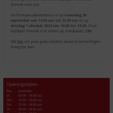
formule voor jou!
De foodspecialiteitenbeurs is op
maandag
30
september van 12:00 uur tot 22:00 uur
en op
dinsdag 1 oktober 2024 van 10:00 tot 19:00.
Onze
topSlijter formule is te vinden op standplaats
236
!
Klik
hier
om jouw gratis ticket(s) alvast te bemachtigen.
Graag tot dan!
Openingstijden
Ma
:
Gesloten
Di
:
09.00 - 18.00 uur
Wo
:
10.00 - 18.00 uur
Do
:
10.00 - 18.00 uur
Vr
:
09.00 - 18.00 uur