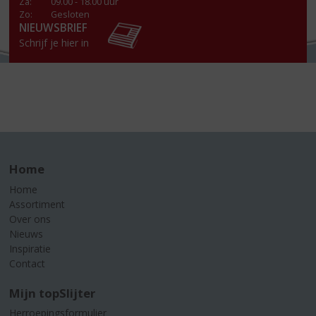
Za
:
09.00 - 18.00 uur
Zo:
Gesloten
NIEUWSBRIEF
Schrijf je hier in
Home
Home
Assortiment
Over ons
Nieuws
Inspiratie
Contact
Mijn topSlijter
Herroepingsformulier