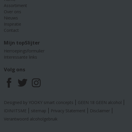
Assortiment
Over ons
Nieuws
Inspiratie
Contact
Mijn topSlijter
Herroepingsformulier
Interessante links
Volg ons
F
T
I
a
w
n
Designed by YOOKY smart concepts
GEEN 18 GEEN alcohol
c
i
s
IDIN/ITSME
sitemap
Privacy Statement
Disclaimer
Verantwoord alcoholgebruik
e
t
t