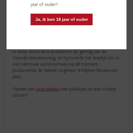
als geneesmiddel, bleef de drank in productie in een
jaar of ouder?
kleine fabriek.
Ja, ik ben 18 jaar of ouder
De amberkleurige drank deed in 1929 mee aan een
wedstrijd waar het een gouden medaille won. Hier
kreeg het ook de naam Beirão, wat ‘uit Beira’ betekent,
naar de regio waar de wedstrijd werd gehouden. In de
jaren ’40 kocht José Carranca Redondo de fabriek, die
te koop stond door problemen als gevolg van de
Tweede Wereldoorlog, en hij toverde het drankje om in
een nationaal succesverhaal (op dit moment
produceerde de fabriek ongeveer 4 miljoen flessen per
jaar).
“Geniet van
Licor Beirão
met ijsblokjes en een schijfje
citroen!"