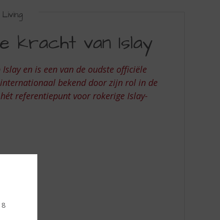
Living
de kracht van Islay
 Islay en is een van de oudste officiële
internationaal bekend door zijn rol in de
hét referentiepunt voor rokerige Islay-
18