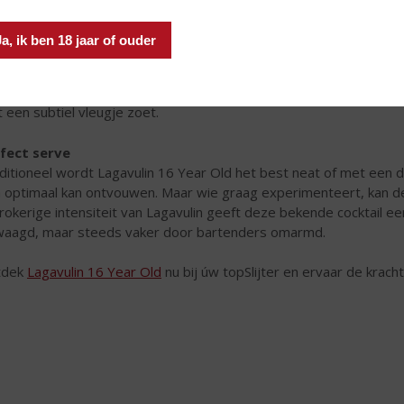
Ja, ik ben 18 jaar of ouder
ting notes
avulin 16 Year Old opent met een krachtige geur van turfrook en
de smaak proef je mout, sherryzoetheid, gedroogd fruit en comple
 een subtiel vleugje zoet.
fect serve
ditioneel wordt Lagavulin 16 Year Old het best neat of met een 
h optimaal kan ontvouwen. Maar wie graag experimenteert, kan de
rokerige intensiteit van Lagavulin geeft deze bekende cocktail 
aagd, maar steeds vaker door bartenders omarmd.
tdek
Lagavulin 16 Year Old
nu bij úw topSlijter en ervaar de kracht 