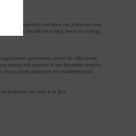
 zeewier, aangevuld met hints van jodium en zout.
xe kruiden. De afdronk is lang, warm en rokerig,
druppel water gedronken, zodat de volle smaak
ze whisky ook inzetten in een klassieke Negroni.
een verrassende diepte en een moderne twist,
en elegantie van Islay in je glas.