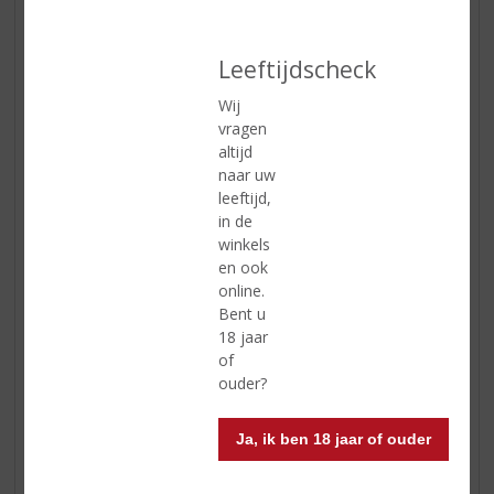
van de groene Skittles met partjes limoen en van de
rode Skittles met kersen. Deze kleurrijke cocktails zijn
klaar om te serveren. Nog vrolijker kunnen deze
Leeftijdscheck
paasdagen niet worden!
Wij
vragen
altijd
naar uw
leeftijd,
in de
winkels
en ook
online.
Bent u
18 jaar
of
ouder?
Ja, ik ben 18 jaar of ouder