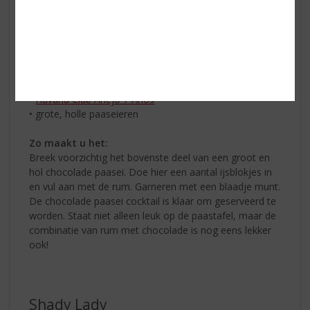
Chocolade paasei cocktail
Ingrediënten:
• ijsblokjes
• muntblaadjes
•
Havana Club Añejo 7 Años
• grote, holle paaseieren
Zo maakt u het:
Breek voorzichtig het bovenste deel van een groot en
hol chocolade paasei. Doe hier een aantal ijsblokjes in
en vul aan met de rum. Garneren met een blaadje munt.
De chocolade paasei cocktail is klaar om geserveerd te
worden. Staat niet alleen leuk op de paastafel, maar de
combinatie van rum met chocolade is nog eens lekker
ook!
Shady Lady