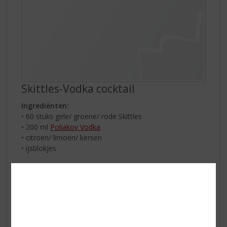
Skittles-Vodka cocktail
Ingrediënten:
• 60 stuks gele/ groene/ rode Skittles
• 200 ml
Poliakov Vodka
• citroen/ limoen/ kersen
• ijsblokjes
Zo maakt u het:
Selecteer 60 Skittles met dezelfde kleur. Doe deze bij
200 ml vodka en shake even goed door. Laat dit een
nachtje staan. Zeef alle stukjes eruit. Doe een aantal
ijsblokjes in een glas, giet de cocktail erbij en garneer
het drankje van de gele Skittles met schijfjes citroen,