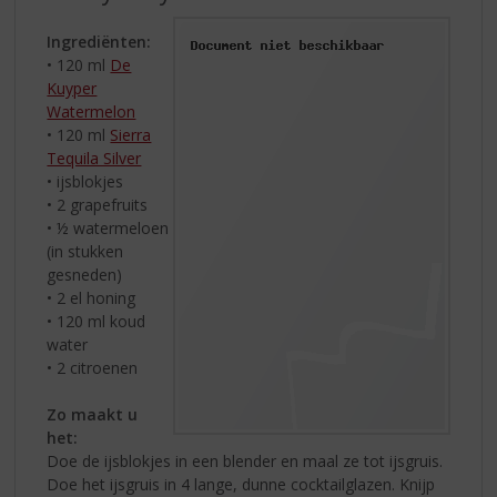
Ingrediënten:
• 120 ml
De
Kuyper
Watermelon
• 120 ml
Sierra
Tequila Silver
• ijsblokjes
• 2 grapefruits
• ½ watermeloen
(in stukken
gesneden)
• 2 el honing
• 120 ml koud
water
• 2 citroenen
Zo maakt u
het:
Doe de ijsblokjes in een blender en maal ze tot ijsgruis.
Doe het ijsgruis in 4 lange, dunne cocktailglazen. Knijp