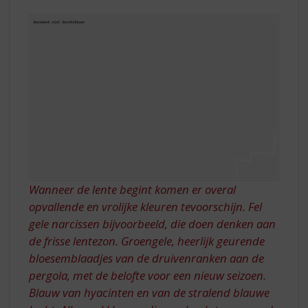
S
p
r
i
n
g
n
a
a
r
d
e
n
Wanneer de lente begint komen er overal
a
v
opvallende en vrolijke kleuren tevoorschijn. Fel
i
gele narcissen bijvoorbeeld, die doen denken aan
g
de frisse lentezon. Groengele, heerlijk geurende
a
bloesemblaadjes van de druivenranken aan de
t
pergola, met de belofte voor een nieuw seizoen.
i
e
Blauw van hyacinten en van de stralend blauwe