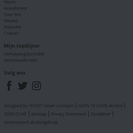
Home
Assortiment
Over ons
Nieuws
Inspiratie
Contact
Mijn topSlijter
Herroepingsformulier
Interessante links
Volg ons
F
T
I
a
w
n
Designed by YOOKY smart concepts
GEEN 18 GEEN alcohol
c
i
s
IDIN/ITSME
sitemap
Privacy Statement
Disclaimer
Verantwoord alcoholgebruik
e
t
t