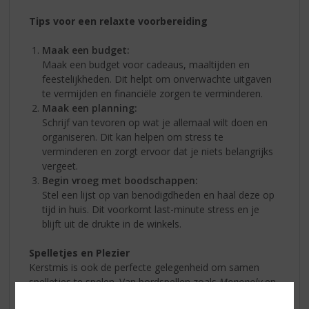
Tips voor een relaxte voorbereiding
Maak een budget:
Maak een budget voor cadeaus, maaltijden en
feestelijkheden. Dit helpt om onverwachte uitgaven
te vermijden en financiële zorgen te verminderen.
Maak een planning:
Schrijf van tevoren op wat je allemaal wilt doen en
organiseren. Dit kan helpen om stress te
verminderen en zorgt ervoor dat je niets belangrijks
vergeet.
Begin vroeg met boodschappen:
Stel een lijst op van benodigdheden en haal deze op
tijd in huis. Dit voorkomt last-minute stress en je
blijft uit de drukte in de winkels.
Spelletjes en Plezier
Kerstmis is ook de perfecte gelegenheid om samen
spelletjes te spelen. Van bordspellen zoals
Monopoly
en
Catan
tot kaartspellen en quizzen, er is voor ieder wat