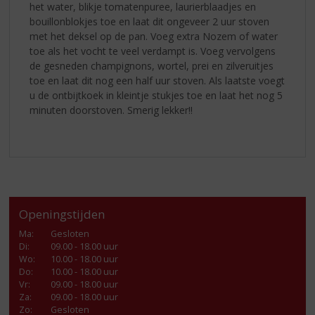
het water, blikje tomatenpuree, laurierblaadjes en
bouillonblokjes toe en laat dit ongeveer 2 uur stoven
met het deksel op de pan. Voeg extra Nozem of water
toe als het vocht te veel verdampt is. Voeg vervolgens
de gesneden champignons, wortel, prei en zilveruitjes
toe en laat dit nog een half uur stoven. Als laatste voegt
u de ontbijtkoek in kleintje stukjes toe en laat het nog 5
minuten doorstoven. Smerig lekker!!
Openingstijden
Ma
:
Gesloten
Di
:
09.00 - 18.00 uur
Wo
:
10.00 - 18.00 uur
Do
:
10.00 - 18.00 uur
Vr
:
09.00 - 18.00 uur
Za
:
09.00 - 18.00 uur
Zo:
Gesloten