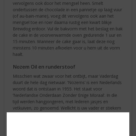
vervolgens ook door het mengsel heen. Smelt
ondertussen de chocolade in een pannetje op laag vuur
(of au-bain-marie), voeg dit vervolgens ook aan het
mengsel toe en roer daarna rustig een kwart blikje
Brewdog erdoor. Vul de bakvorm met het beslag en bak
de cake in de voorverwarmde oven gedurende 1 uur en
15 minuten. Wanneer de cake gaar is, laat deze nog
minstens 10 minuten afkoelen voor u hem uit de vorm
haalt.
Nozem Oil en runderstoof
Misschien wat zwaar voor het ontbijt, maar Vaderdag
duurt de hele dag nietwaar. ‘Nozems’ is een Nederlands
woord dat is ontstaan in 1955. Het staat voor
‘Nederlandse Onderdaan Zonder Enige Moraal’. In die
tijd werden hangjongeren, met lederen jasjes en
vetkuiven, zo genoemd. Wellicht is uw vader er stiekem
ook wel één geweest. Dan kunt u hem zeker verrassen
met Nozem Oil. Er is geen drank ter wereld die lijkt op
Nozem Oil, dus het is even wennen. U proeft friszure
citrusvruchten met een pittig nabrandertje van