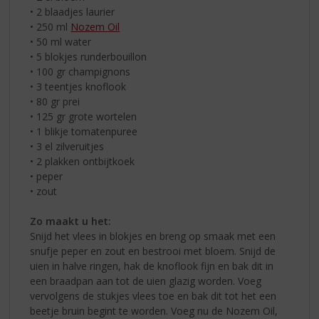
• 2 blaadjes laurier
• 250 ml
Nozem Oil
• 50 ml water
• 5 blokjes runderbouillon
• 100 gr champignons
• 3 teentjes knoflook
• 80 gr prei
• 125 gr grote wortelen
• 1 blikje tomatenpuree
• 3 el zilveruitjes
• 2 plakken ontbijtkoek
• peper
• zout
Zo maakt u het:
Snijd het vlees in blokjes en breng op smaak met een
snufje peper en zout en bestrooi met bloem. Snijd de
uien in halve ringen, hak de knoflook fijn en bak dit in
een braadpan aan tot de uien glazig worden. Voeg
vervolgens de stukjes vlees toe en bak dit tot het een
beetje bruin begint te worden. Voeg nu de Nozem Oil,