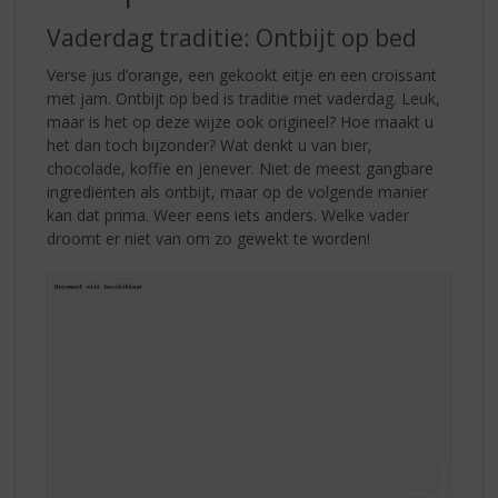
S
p
Vaderdag traditie: Ontbijt op bed
r
i
Verse jus d’orange, een gekookt eitje en een croissant
n
met jam. Ontbijt op bed is traditie met vaderdag. Leuk,
g
maar is het op deze wijze ook origineel? Hoe maakt u
n
het dan toch bijzonder? Wat denkt u van bier,
a
chocolade, koffie en jenever. Niet de meest gangbare
a
ingrediënten als ontbijt, maar op de volgende manier
r
kan dat prima. Weer eens iets anders. Welke vader
d
droomt er niet van om zo gewekt te worden!
e
n
a
v
i
g
a
t
i
e