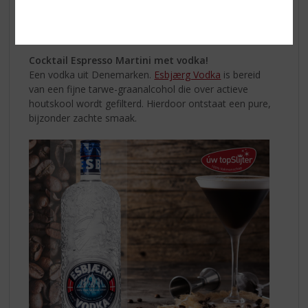
Garneer met een schijfje sinaasappel Probeer ook eens
De Kuyper Watermelon
en
Wild Strawberry
.
Tast the
sun!
Cocktail Espresso Martini met vodka!
Een vodka uit Denemarken.
Esbjærg Vodka
is bereid
van een fijne tarwe-graanalcohol die over actieve
houtskool wordt gefilterd. Hierdoor ontstaat een pure,
bijzonder zachte smaak.