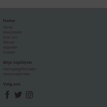
Home
Home
Assortiment
Over ons
Nieuws
Inspiratie
Contact
Mijn topSlijter
Herroepingsformulier
Interessante links
Volg ons
F
T
I
a
w
n