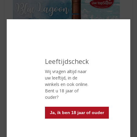
Leeftijdscheck
Wij vragen altijd naar
uw leeftijd, in de
winkels en ook online.
Bent u 18 jaar of
Vul een longdrinkglas met ijsblokjes
ouder?
Voeg 2 delen
De Kuyper Blue Curaçao
en
1 deel
Three Sixty Vodka
in
Schenk er een scheutje limoensap bij
Ja, ik ben 18 jaar of ouder
Vul verder aan met Sprite of 7-up en roer zachtjes
door