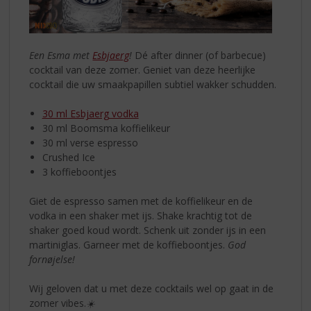
Een Esma met
Esbjaerg
!
Dé after dinner (of barbecue)
cocktail van deze zomer. Geniet van deze heerlijke
cocktail die uw smaakpapillen subtiel wakker schudden.
30 ml Esbjaerg vodka
30 ml Boomsma koffielikeur
30 ml verse espresso
Crushed Ice
3 koffieboontjes
Giet de espresso samen met de koffielikeur en de
vodka in een shaker met ijs. Shake krachtig tot de
shaker goed koud wordt. Schenk uit zonder ijs in een
martiniglas. Garneer met de koffieboontjes.
God
fornøjelse!
Wij geloven dat u met deze cocktails wel op gaat in de
zomer vibes.
☀️