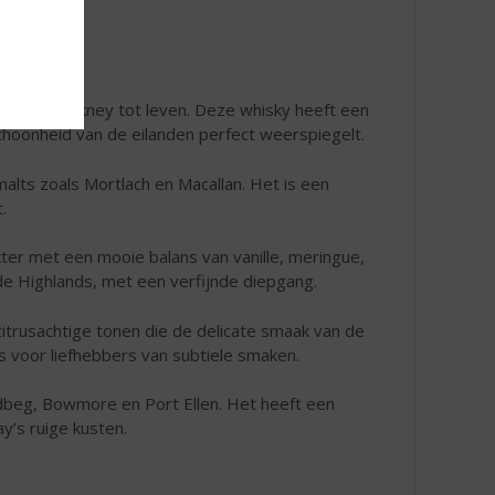
Arran en Orkney tot leven. Deze whisky heeft een
schoonheid van de eilanden perfect weerspiegelt.
 malts zoals Mortlach en Macallan. Het is een
.
ter met een mooie balans van vanille, meringue,
de Highlands, met een verfijnde diepgang.
 citrusachtige tonen die de delicate smaak van de
s voor liefhebbers van subtiele smaken.
Ardbeg, Bowmore en Port Ellen. Het heeft een
ay’s ruige kusten.