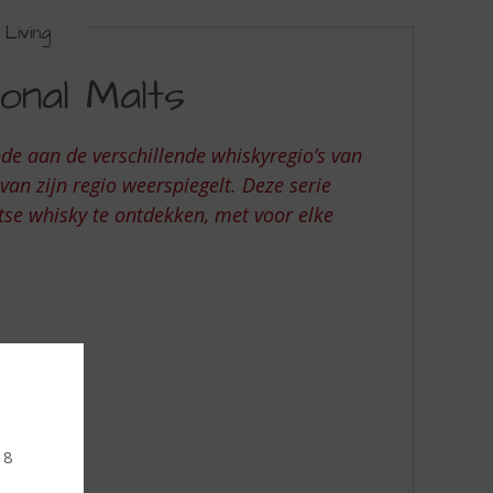
Living
onal Malts
de aan de verschillende whiskyregio’s van
an zijn regio weerspiegelt. Deze serie
tse whisky te ontdekken, met voor elke
18