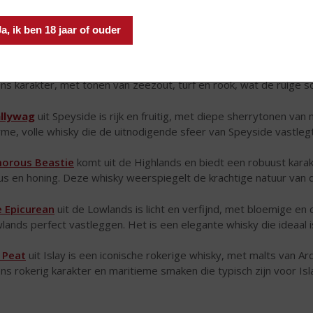
Ja, ik ben 18 jaar of ouder
k Island
brengt de maritieme kracht van de eilanden Jura, Islay, 
ens karakter, met tonen van zeezout, turf en rook, wat de ruige 
llywag
uit Speyside is rijk en fruitig, met diepe sherrytonen van
me, volle whisky die de uitnodigende sfeer van Speyside vastlegt
orous Beastie
komt uit de Highlands en biedt een robuust karak
rus en honing. Deze whisky weerspiegelt de krachtige natuur van 
 Epicurean
uit de Lowlands is licht en verfijnd, met bloemige en
lands perfect vastleggen. Het is een elegante whisky die ideaal i
 Peat
uit Islay is een iconische rokerige whisky, met malts van 
ens rokerig karakter en maritieme smaken die typisch zijn voor Isl