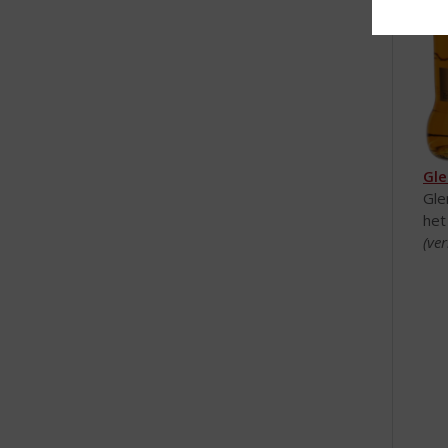
Gle
Gle
het
(ver