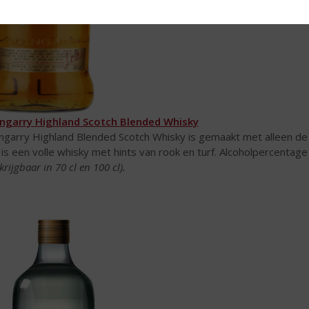
ngarry Highland Scotch Blended Whisky
ngarry Highland Blended Scotch Whisky is gemaakt met alleen de b
 is een volle whisky met hints van rook en turf. Alcoholpercentage
krijgbaar in 70 cl en 100 cl).