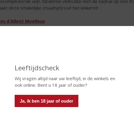
ecompliceerde wijn. Moderne vinificatie met de nadruk op een fr
akt deze smakelijke (maaltijd)rosé het lekkerst!
es d'Albret Moelleux
Moelleux Comté Tolosan is een bijzondere, lichtzoete wijn met een 
emansvriend die bij elke gelegenheid past.
Leeftijdscheck
Wij vragen altijd naar uw leeftijd, in de winkels en
ook online. Bent u 18 jaar of ouder?
Ja, ik ben 18 jaar of ouder