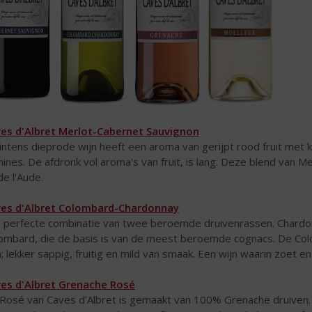
es d'Albret Merlot-Cabernet Sauvignon
intens dieprode wijn heeft een aroma van gerijpt rood fruit met 
nines. De afdronk vol aroma's van fruit, is lang. Deze blend van 
de l'Aude.
es d'Albret Colombard-Chardonnay
 perfecte combinatie van twee beroemde druivenrassen. Chardon
ombard, die de basis is van de meest beroemde cognacs. De Col
n; lekker sappig, fruitig en mild van smaak. Een wijn waarin zoet en
es d'Albret Grenache Rosé
Rosé van Caves d’Albret is gemaakt van 100% Grenache druiven. D