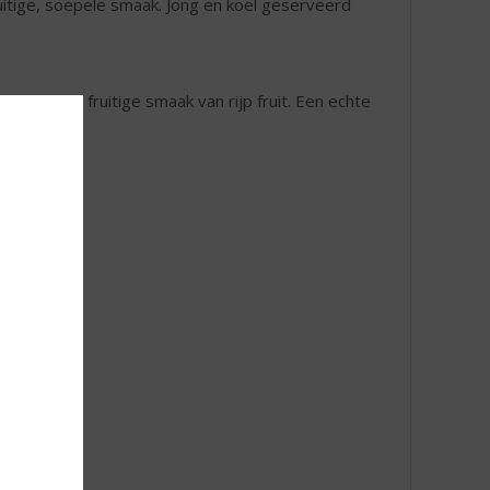
uitige, soepele smaak. Jong en koel geserveerd
heerlijke fruitige smaak van rijp fruit. Een echte