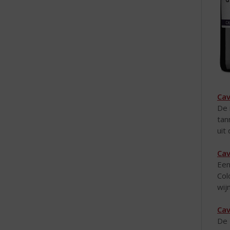
Cav
De 
tan
uit 
Cav
Een
Col
wij
Cav
De 