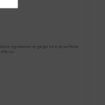
este ingrediënten en gerijpt tot in de perfectie,
 40% vol.