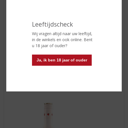
Leeftijdscheck
Wij vragen altijd naar uw leeftijd,
in de winkels en ook online. Bent
Baileys Strawberries & Cream
u 18 jaar of ouder?
Gewoon de dromerige smaken van rijpe aardbeien en
vanille, vermengd met verrukkelijke Baileys Original Irish
Ja, ik ben 18 jaar of ouder
Cream en andere ingrediënten en smaken. Drijf weg in
een aardbeienbubbel van puur genot. Over ijsblokjes,
roer het door desserts en cocktails of sprenkel het over
roomijs voor een heerlijke volwassen delicatesse. Een
schot in de zoete roos.