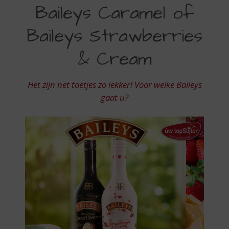
S
Baileys Caramel of
MET
p
r
BAILEYS
Baileys Strawberries
i
STRAWBERRIES
n
& Cream
&
g
n
CREAM
a
Het zijn net toetjes zo lekker! Voor welke Baileys
OF
a
gaat u?
r
BAILEYS
d
CARAMEL
e
n
a
v
i
g
a
t
i
e