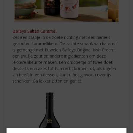
Baileys Salted Caramel
Zet een stapje in de zoete richting met een hemels
gezouten karamellikeur. De zachte smaak van karamel
is gemengd met fluwelen Baileys Original Irish Cream,
een snufje zout en andere ingrediënten om deze
lekkere likeur te maken. Een druppeltje of twee doet
desserts en cakes tot hun recht komen, of, als u geen
zin heeft in een dessert, kunt u het gewoon over ijs
schenken. Ga lekker zitten en geniet.