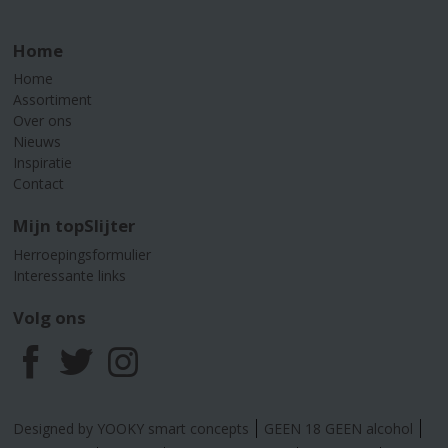
Home
Home
Assortiment
Over ons
Nieuws
Inspiratie
Contact
Mijn topSlijter
Herroepingsformulier
Interessante links
Volg ons
F
T
I
a
w
n
Designed by YOOKY smart concepts
GEEN 18 GEEN alcohol