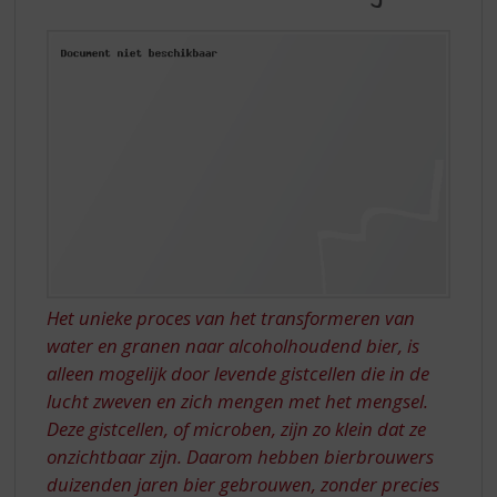
S
BROUWERIJ
p
r
i
n
g
n
a
a
r
d
e
n
a
Het unieke proces van het transformeren van
v
water en granen naar alcoholhoudend bier, is
i
alleen mogelijk door levende gistcellen die in de
g
a
lucht zweven en zich mengen met het mengsel.
t
Deze gistcellen, of microben, zijn zo klein dat ze
i
onzichtbaar zijn. Daarom hebben bierbrouwers
e
duizenden jaren bier gebrouwen, zonder precies