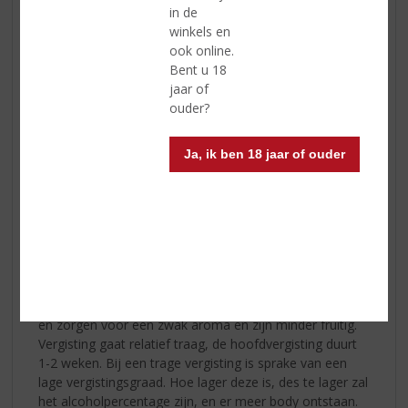
waardoor de smaak veel langer constant bleef. Deze
in de
techniek heeft de naam van de uitvinder gekregen,
winkels en
pasteuriseren. Deze uitvinding zorgde voor een
ook online.
revolutie bij de bierbrouwerijen. Door het verminderde
Bent u 18
risico op een zuur brouwsel durfden zelfs kleine
jaar of
familiebedrijfjes het aan om het groter aan te pakken
ouder?
en de productie van bier op te schroeven.
Ja, ik ben 18 jaar of ouder
Ondergist
Men spreek van ondergisting, wanneer de gistcellen
onder in de ketel actief zijn. Hier is de temperatuur
relatief laag. Ook bacteriën houden niet van lage
temperaturen, waardoor deze manier van gisting zorgt
voor een laag risico op infectie. Deze cellen worden
actief vanaf een temperatuur tussen de 2-12 °C. Ze zijn
het uitermate geschikt voor de productie van pilsbieren
en zorgen voor een zwak aroma en zijn minder fruitig.
Vergisting gaat relatief traag, de hoofdvergisting duurt
1-2 weken. Bij een trage vergisting is sprake van een
lage vergistingsgraad. Hoe lager deze is, des te lager zal
het alcoholpercentage zijn, en er meer body ontstaan.