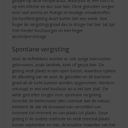
gedijen op deze temperatuur, waardoor er een risico is
op een infectie en dus zuur bier. Deze gistcellen zorgen
voor veel aroma en fruitige en kruidige smaakstoffen.
De hoofdvergisting duurt korter dan een week. Hoe
hoger de vergistingsgraad des te droger het bier zal zijn
met minder koolzuurgas en een hoger
alcoholpercentage.
Spontane vergisting
Voor de liefhebbers worden er ook zurige biersoorten
gebrouwen, zoals lambiek, kriek of geuze bier. De
gisting vindt plaats in een open bassin, waardoor tijdens
de afkoeling van de wort de gistcellen en de bacteriën
goed uit de lucht kunnen worden opgenomen. Hierdoor
ontsnapt er wel veel koolzuur en is het bier ‘plat’. De
wilde gistcellen zorgen voor spontane vergisting.
Doordat de bierbrouwer alles overlaat aan de natuur,
betekent dit dat elk brouwsel kan verschillen van
moment tot moment en van plaats tot plaats. Deze
gisting is de oudste methode en vindt meestal plaats
tussen september en mei, de koudste maanden van het