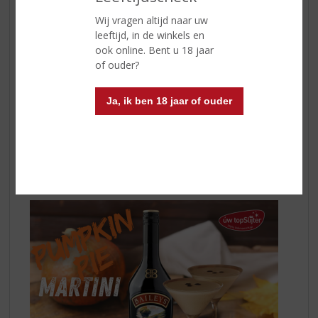
de plakken toe in de pan. Doe de kruiden erbij en
Wij vragen altijd naar uw
ongeveer 2 á 3 eetlepels suiker (afhankelijk van de
leeftijd, in de winkels en
zoetkouwer). Laat dit allemaal circa 30-45 minuten op
ook online. Bent u 18 jaar
(héél) laag vuur trekken en vanaf dan kan de glühwein
of ouder?
geserveerd worden. Serveert u de glühwein niet direct?
Laat het dan op (héél) laag vuur aanstaan en roer met
Ja, ik ben 18 jaar of ouder
regelmaat door.
Meer van een cocktail? Maak dan de Pumpkin Pie
Martin!
Op de calorieën moet u maar even niet letten met
feestdagen als het maar lekker is ;-).