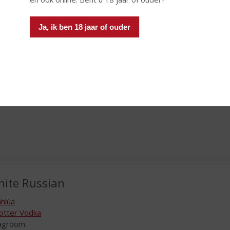
 shotglaasje schenken. Een verrassende combinatie die heerlijk 
Ja, ik ben 18 jaar of ouder
ite Russian
hlúa
otter Vodka
lagroom