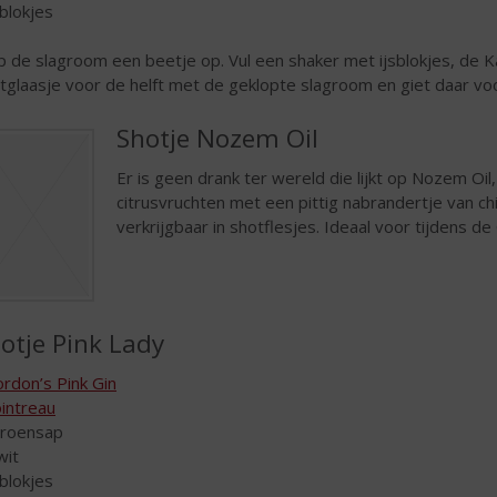
sblokjes
p de slagroom een beetje op. Vul een shaker met ijsblokjes, de K
tglaasje voor de helft met de geklopte slagroom en giet daar voo
Shotje Nozem Oil
Er is geen drank ter wereld die lijkt op Nozem Oil
citrusvruchten met een pittig nabrandertje van ch
verkrijgbaar in shotflesjes. Ideaal voor tijdens de
otje Pink Lady
rdon’s Pink Gin
intreau
itroensap
wit
sblokjes