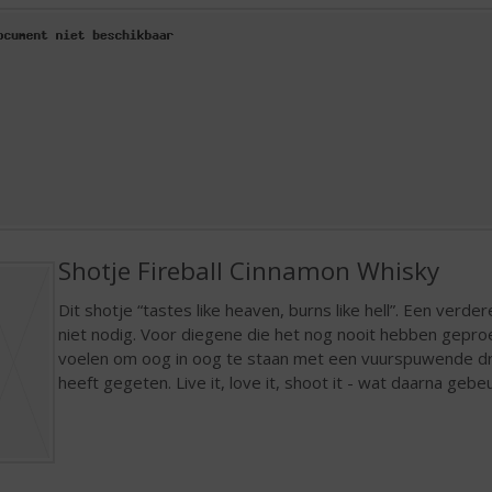
Shotje Fireball Cinnamon Whisky
Dit shotje “tastes like heaven, burns like hell”. Een verde
niet nodig. Voor diegene die het nog nooit hebben geproe
voelen om oog in oog te staan met een vuurspuwende dra
heeft gegeten. Live it, love it, shoot it - wat daarna gebeu