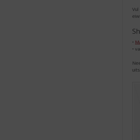
Vul
eiw
Sh
•
Ma
• va
Nee
uit