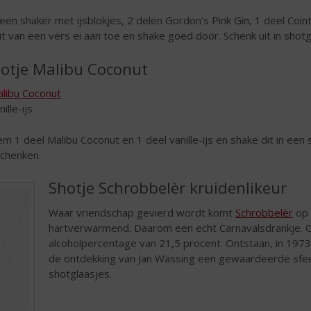
 een shaker met ijsblokjes, 2 delen Gordon’s Pink Gin, 1 deel Coin
it van een vers ei aan toe en shake goed door. Schenk uit in shotg
otje Malibu Coconut
libu Coconut
nille-ijs
m 1 deel Malibu Coconut en 1 deel vanille-ijs en shake dit in een
schenken.
Shotje Schrobbelèr kruidenlikeur
Waar vriendschap gevierd wordt komt
Schrobbelèr
op 
hartverwarmend. Daarom een echt Carnavalsdrankje. G
alcoholpercentage van 21,5 procent. Ontstaan, in 1973
de ontdekking van Jan Wassing een gewaardeerde sfeer
shotglaasjes.