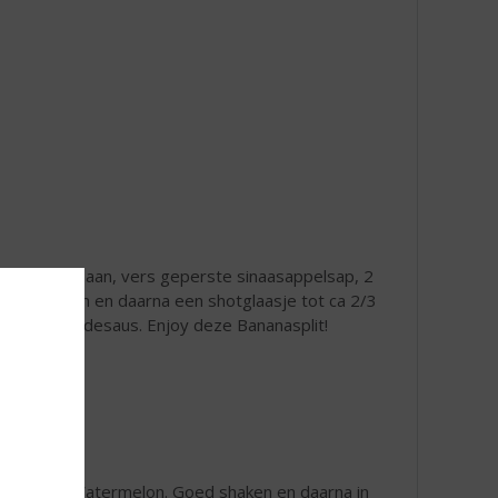
 stukjes banaan, vers geperste sinaasappelsap, 2
oed blenden en daarna een shotglaasje tot ca 2/3
met chocoladesaus. Enjoy deze Bananasplit!
l De Kuyper Watermelon. Goed shaken en daarna in