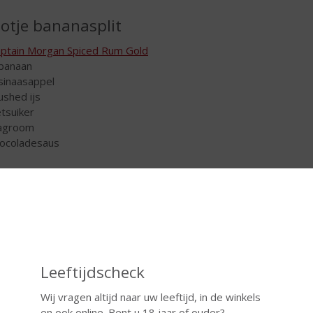
otje bananasplit
ptain Morgan Spiced Rum Gold
 banaan
 sinaasappel
rushed ijs
etsuiker
lagroom
hocoladesaus
g een half glas crushed ice in een blender samen met een aantal
elepels rietsuiker en 2 delen Captain Morgan Spiced Rum. Even g
 schenken. Spuit hierop een toefje slagroom en daarna garneren 
otje Gangrene
germeister
Leeftijdscheck
e Kuyper Watermelon
Wij vragen altijd naar uw leeftijd, in de winkels
 een shaker met ijs, een half deel Jägermeister en een half dee
en ook online. Bent u 18 jaar of ouder?