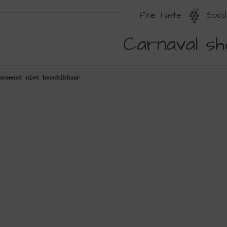
Fine Taste
Good 
ARNAVAL
Carnaval sh
HOTJES