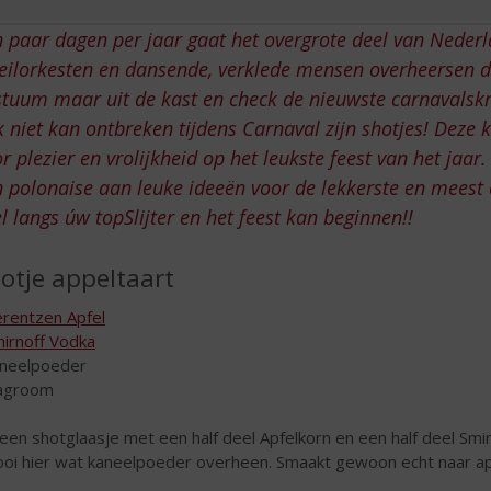
 paar dagen per jaar gaat het overgrote deel van Nederl
ilorkesten en dansende, verklede mensen overheersen de
stuum maar uit de kast en check de nieuwste carnavalsk
 niet kan ontbreken tijdens Carnaval zijn shotjes! Deze k
r plezier en vrolijkheid op het leukste feest van het jaar
 polonaise aan leuke ideeën voor de lekkerste en meest 
l langs úw topSlijter en het feest kan beginnen!!
otje appeltaart
rentzen Apfel
irnoff Vodka
aneelpoeder
lagroom
 een shotglaasje met een half deel Apfelkorn en een half deel Smi
ooi hier wat kaneelpoeder overheen. Smaakt gewoon echt naar ap