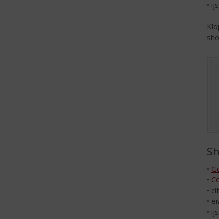
• ij
Klo
sho
Sh
•
Go
•
Co
• c
• ei
• ij