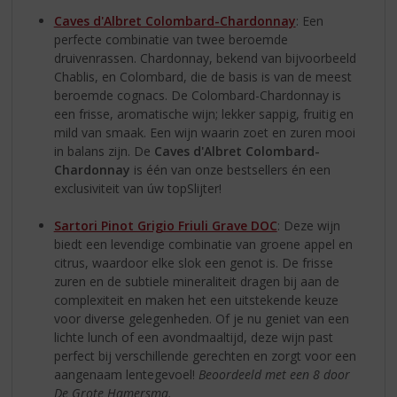
Caves d'Albret Colombard-Chardonnay
: Een
perfecte combinatie van twee beroemde
druivenrassen. Chardonnay, bekend van bijvoorbeeld
Chablis, en Colombard, die de basis is van de meest
beroemde cognacs. De Colombard-Chardonnay is
een frisse, aromatische wijn; lekker sappig, fruitig en
mild van smaak. Een wijn waarin zoet en zuren mooi
in balans zijn. De
Caves d'Albret Colombard-
Chardonnay
is één van onze bestsellers én een
exclusiviteit van úw topSlijter!
Sartori Pinot Grigio Friuli Grave DOC
: Deze wijn
biedt een levendige combinatie van groene appel en
citrus, waardoor elke slok een genot is. De frisse
zuren en de subtiele mineraliteit dragen bij aan de
complexiteit en maken het een uitstekende keuze
voor diverse gelegenheden. Of je nu geniet van een
lichte lunch of een avondmaaltijd, deze wijn past
perfect bij verschillende gerechten en zorgt voor een
aangenaam lentegevoel!
Beoordeeld met een 8 door
De Grote Hamersma.