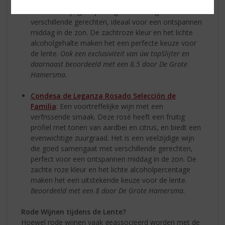
gecombineerd met een evenwichtige zuurgraad. Het
is een veelzijdige wijn die goed samengaat met
verschillende gerechten, ideaal voor een ontspannen
middag in de zon. De zachtroze kleur en het lichte
alcoholgehalte maken het een perfecte keuze voor
de lente.
Ook een exclusiviteit van úw topSlijter en
daarnaast beoordeeld met een 8.5 door De Grote
Hamersma.
Condesa de Leganza Rosado Selección de
Familia
: Een voortreffelijke wijn met een
verfrissende smaak. Deze rosé heeft een fruitig
profiel met tonen van aardbei en citrus, en biedt een
evenwichtige zuurgraad. Het is een veelzijdige wijn
die goed samengaat met verschillende gerechten,
perfect voor een ontspannen middag in de zon. De
zachte roze kleur en het lichte alcoholpercentage
maken het een uitstekende keuze voor de lente.
Beoordeeld met een 8 door De Grote Hamersma.
Rode Wijnen tijdens de Lente?
Hoewel rode wijnen vaak geassocieerd worden met de