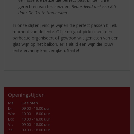
verfrissende keuze die perfect past bij de lichte
gerechten van het seizoen.
Beoordeeld met een 8.5
door De Grote Hamersma.
In onze slijterij vind je wijnen die perfect passen bij elk
moment van de lente. Of je nu gaat picknicken, een
barbecue organiseert of gewoon wilt genieten van een
glas wijn op het balkon, er is altijd een wijn die jouw
lente-ervaring kan verrijken. Santé!
Openingstijden
Ma
:
Gesloten
Di
:
09.00 - 18.00 uur
Wo
:
10.00 - 18.00 uur
Do
:
10.00 - 18.00 uur
Vr
:
09.00 - 18.00 uur
Za
:
09.00 - 18.00 uur