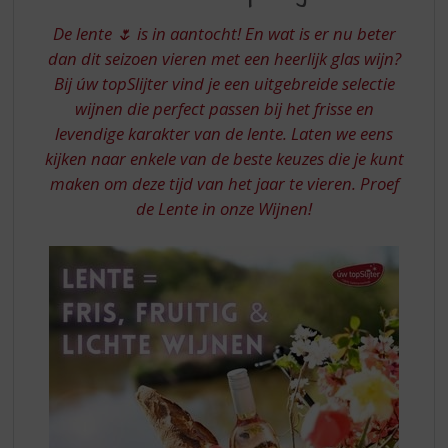
S
VAN
p
De lente 🌷 is in aantocht! En wat is er nu beter
UW
r
dan dit seizoen vieren met een heerlijk glas wijn?
TOPSLIJTER
i
Bij úw topSlijter vind je een uitgebreide selectie
n
wijnen die perfect passen bij het frisse en
g
n
levendige karakter van de lente. Laten we eens
a
kijken naar enkele van de beste keuzes die je kunt
a
maken om deze tijd van het jaar te vieren. Proef
r
de Lente in onze Wijnen!
d
e
n
a
v
i
g
a
t
i
e