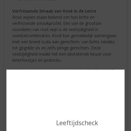
Verfrissende Smaak van Rosé in de Lente
Rosé wijnen staan bekend om hun lichte en
verfrissende smaakprofiel. Eén van de grootste
voordelen van rosé wijn is de veelzijdigheid in
voedselcombinaties. Rosé kan gemakkelijk samengaan
met een breed scala aan gerechten, van lichte salades
tot gegrilde vis en zelfs pittige gerechten. Deze
veelzijdigheid maakt het een uitstekende keuze voor
lentefeestjes en picknicks.
Leeftijdscheck