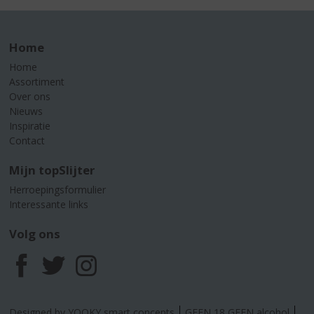
Home
Home
Assortiment
Over ons
Nieuws
Inspiratie
Contact
Mijn topSlijter
Herroepingsformulier
Interessante links
Volg ons
F
T
I
a
w
n
Designed by YOOKY smart concepts
GEEN 18 GEEN alcohol