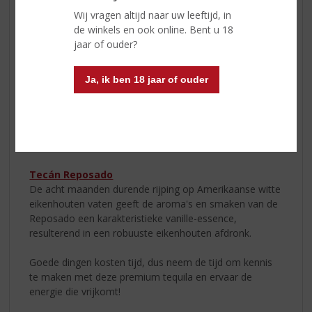
Wij vragen altijd naar uw leeftijd, in
Elke keer dat een fles Tecán wordt geopend, komt de
de winkels en ook online. Bent u 18
bacán-geest vrij en vult de kamer met die energie.
jaar of ouder?
Tecán Blanco
Ja, ik ben 18 jaar of ouder
Tecán Blanco combineert de kruidige, citrusachtige en
kruidige smaken van de laaglanden met fruitige
ondertonen uit de hooglanden. Het smaakprofiel is een
mix van zoete agave met een vleugje zwarte peper, wat
resulteert in een ronde en evenwichtige afdronk.
Tecán Reposado
De acht maanden durende rijping op Amerikaanse witte
eikenhouten vaten geeft de aroma's en smaken van de
Reposado een karakteristieke vanille-essence,
resulterend in een robuuste eikenhouten afdronk.
Goede dingen kosten tijd, dus neem de tijd om kennis
te maken met deze premium tequila en ervaar de
energie die vrijkomt!