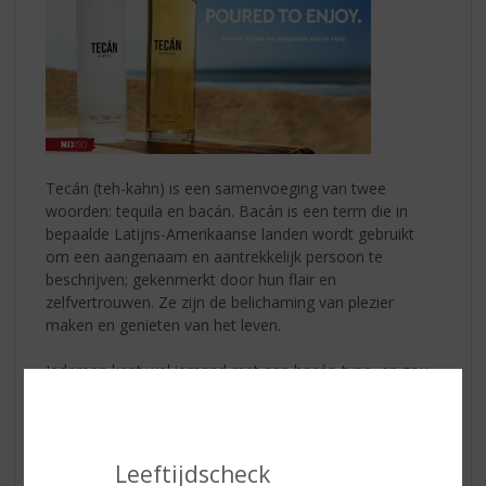
Tecán (teh-kahn) is een samenvoeging van twee
woorden: tequila en bacán. Bacán is een term die in
bepaalde Latijns-Amerikaanse landen wordt gebruikt
om een aangenaam en aantrekkelijk persoon te
beschrijven; gekenmerkt door hun flair en
zelfvertrouwen. Ze zijn de belichaming van plezier
maken en genieten van het leven.
Iedereen kent wel iemand met een bacán-type, en zou
er zelf ook wel een kunnen zijn. Ze vullen elke kamer
met hun aanstekelijke energie en houden ervan om een
feestje te bouwen. Het is een gevoel waar iedereen zich
mee kan identificeren, en een gevoel dat iedereen
Leeftijdscheck
verdient te ervaren.