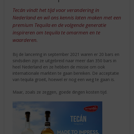
S
IMPRESS!
p
Tecán vindt het tijd voor verandering in
r
Nederland en wil ons kennis laten maken met een
i
premium Tequila en de volgende generatie
n
inspireren om tequila te omarmen en te
g
n
waarderen.
a
a
Bij de lancering in september 2021 waren er 20 bars en
r
sindsdien zijn ze uitgebreid naar meer dan 350 bars in
d
heel Nederland en ze hebben de missie om ook
e
internationale markten te gaan bereiken. De acceptatie
n
van tequila groeit, hoewel er nog een weg te gaan is.
a
v
Maar, zoals ze zeggen, goede dingen kosten tijd.
i
g
a
t
i
e