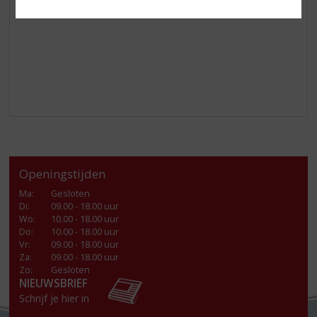
Geniet!
Openingstijden
Ma
:
Gesloten
Di
:
09.00 - 18.00 uur
Wo
:
10.00 - 18.00 uur
Do
:
10.00 - 18.00 uur
Vr
:
09.00 - 18.00 uur
Za
:
09.00 - 18.00 uur
Zo:
Gesloten
NIEUWSBRIEF
Schrijf je hier in