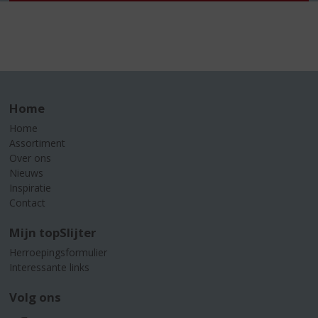
Home
Home
Assortiment
Over ons
Nieuws
Inspiratie
Contact
Mijn topSlijter
Herroepingsformulier
Interessante links
Volg ons