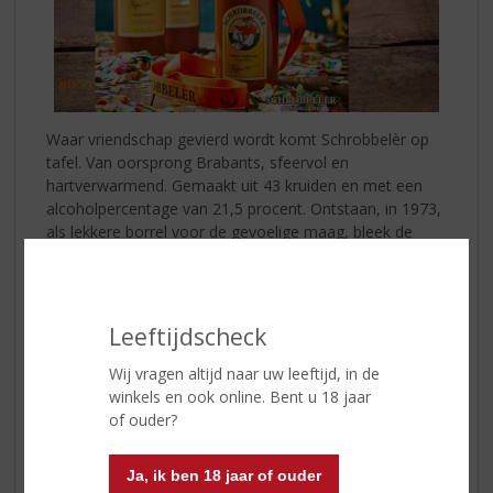
Waar vriendschap gevierd wordt komt Schrobbelèr op
tafel. Van oorsprong Brabants, sfeervol en
hartverwarmend. Gemaakt uit 43 kruiden en met een
alcoholpercentage van 21,5 procent. Ontstaan, in 1973,
als lekkere borrel voor de gevoelige maag, bleek de
ontdekking van Jan Wassing een gewaardeerde
sfeerverhoger.
Extra leuk voor Carnaval:
Schrobbelèr Elftal
Leeftijdscheck
De Schrobbelèr eigen Raad van Elf in een polonaise
voor u verpakt. Zo bent u helemaal klaar voor het
Wij vragen altijd naar uw leeftijd, in de
carnavalsseizoen!
winkels en ook online. Bent u 18 jaar
of ouder?
Ja, ik ben 18 jaar of ouder