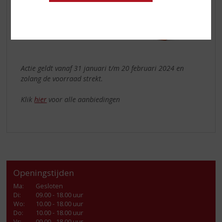
Actie geldt vanaf 31 januari t/m 20 februari 2024 en
zolang de voorraad strekt.
Klik
hier
voor alle aanbiedingen
Openingstijden
Ma
:
Gesloten
Di
:
09.00 - 18.00 uur
Wo
:
10.00 - 18.00 uur
Do
:
10.00 - 18.00 uur
Vr
:
09.00 - 18.00 uur