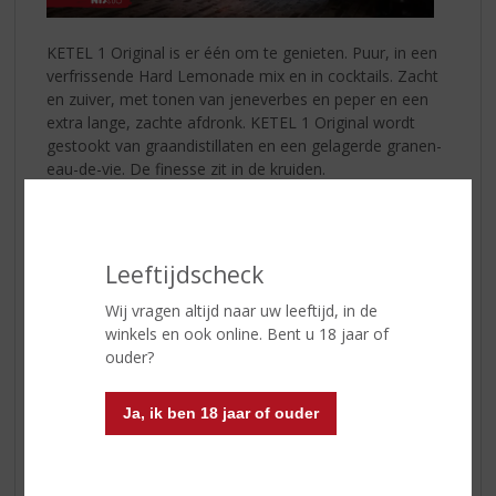
KETEL 1 Original is er één om te genieten. Puur, in een
verfrissende Hard Lemonade mix en in cocktails. Zacht
en zuiver, met tonen van jeneverbes en peper en een
extra lange, zachte afdronk. KETEL 1 Original wordt
gestookt van graandistillaten en een gelagerde granen-
eau-de-vie. De finesse zit in de kruiden.
KETEL 1 Hard Lemonade
is een eenvoudig te maken,
frisse mix van KETEL 1 Original, fresh lemonade,
bruisend water en lekker veel ijs. In losse glazen of een
Leeftijdscheck
pitcher om te delen.
Het recept om vriendschap te vieren!
Wij vragen altijd naar uw leeftijd, in de
winkels en ook online. Bent u 18 jaar of
KETEL 1 Hard Lemonade Lemon & Lime maken:
ouder?
Vul een longdrinkglas met ijs
Ja, ik ben 18 jaar of ouder
Voeg 1 deel
KETEL 1 Original
toe
Schenk er 1 deel citroensiroop base bij
Top af met 3 delen bruiswater
Garneer met een schijfje citroen en limoen