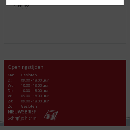
Enjoy!
Openingstijden
Ma
:
Gesloten
Di
:
09.00 - 18.00 uur
Wo
:
10.00 - 18.00 uur
Do
:
10.00 - 18.00 uur
Vr
:
09.00 - 18.00 uur
Za
:
09.00 - 18.00 uur
Zo:
Gesloten
NIEUWSBRIEF
Schrijf je hier in