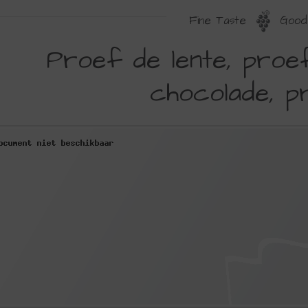
Fine Taste
Good 
ROEF
Proef de lente, proe
E
chocolade, p
ENTE,
ROEF
ASEN,
ROEF
HOCOLADE,
ROEF