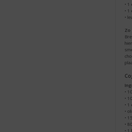
• 1
• 1
• l
Zo 
Bre
hie
sme
cho
pla
Co
Ing
• 1
• 1
• 1
• ol
• 1
• 8
• 1