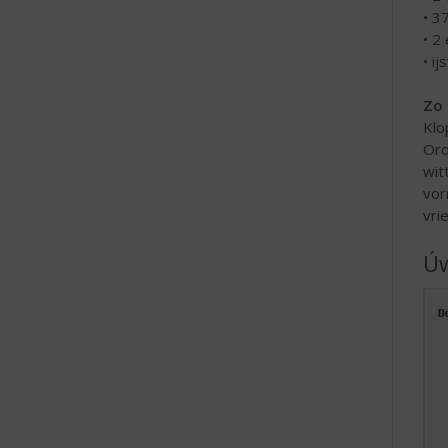
• 3
• 2 
• i
Zo 
Klo
Oro
wit
vor
vri
Úw