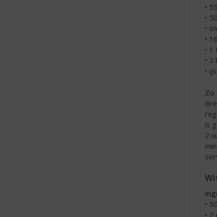
• 5
• 5
• s
• 1
• 1 
• 2
• i
Zo 
Bre
reg
is 
2 u
min
ser
Wi
Ing
• 50
• 2