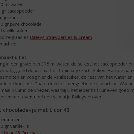
50 ml water
0 gr cacaopoeder
nufje zout
60 gr pure chocolade
tl vanillesuiker
 borrelglaasjes
Baileys Strawberries & Cream
jsmachine
maakt u het:
ng in een grote pan 375 ml water, de suiker, het cacaopoeder en 
elmatig goed door. Laat het 1 minuutje zacht koken. Haal de pan 
gesmolten en voeg hier de vanillesuiker, de rest van het water en 
ur in de koelkast. Daarna kan het mengsel in de ijsmachine. Wann
imaal 4 uur in de vriezer, waarbij u het ieder half uur even goed 
veren met eventueel een scheutje Baileys erover.
t chocolade-ijs met Licor 43
rediënten:
0 gr vanille-ijs
 el
Licor 43 Orochata