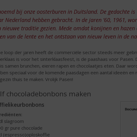
oemd bij onze oosterburen in Duitsland. De gedachte i
r Nederland hebben gebracht. In de jaren ’60, 1961, wor
 nieuwe traditie gezien. Mede omdat konijnen en hazen 
en van de lente en het ontstaan van nieuw leven in de na
de loop der jaren heeft de commerciële sector steeds meer gebr
terklaas is voor het sinterklaasfeest, is de paashaas voor Pase
is samen brunchen, eieren rapen en chocolaatjes eten. Daar worde
ben speciaal voor de komende paasdagen een aantal ideeën en
gezin thuis te maken. Vrolijk Pasen!
lf chocoladebonbons maken
ffielikeurbonbons
rediënten:
 dl slagroom
00 gr pure chocolade
 tl (espresso)oploskoffie