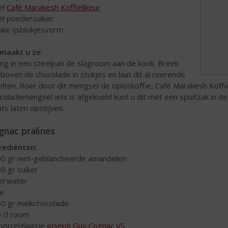
 el
Café Marakesh Koffielikeur
 el poedersuiker
euke ijsblokjesvorm
maakt u ze:
ng in een steelpan de slagroom aan de kook. Breek
rboven de chocolade in stukjes en laat dit al roerende
lten. Roer door dit mengsel de oploskoffie, Café Marakesh Koffi
colademengsel iets is afgekoeld kunt u dit met een spuitzak in d
ats laten opstijven.
gnac pralines
rediënten:
00 gr niet-geblancheerde amandelen
00 gr suiker
 el water
ie
50 gr melkchocolade
0 cl room
 borrelglaasje
Joseph Guy Cognac VS