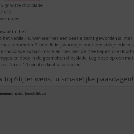
75 gr witte chocolade
el olie
jsvormpjes
maakt u het:
p het vanille-ijs, wanneer het een beetje zacht geworden is, met e
chata doorheen. Schep dit in ijsvormpjes met een stokje erin en z
te chocolade au bain-marie en roer hier de 2 eetlepels olie doorhe
mpjes en doop in de gesmolten chocolade. Leg deze op een met b
ezer. Na ca. 10 minuten kunt u smikkelen!
 topSlijter wenst u smakelijke paasdagen!