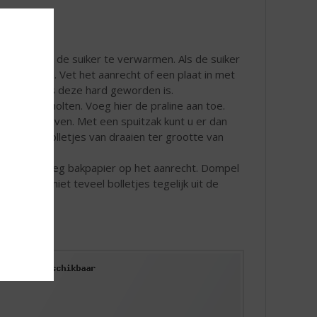
t water en de suiker te verwarmen. Als de suiker
te worden. Vet het aanrecht of een plaat in met
oed fijn, als deze hard geworden is.
de is gesmolten. Voeg hier de praline aan toe.
n en opstijven. Met een spuitzak kunt u er dan
en er dan bolletjes van draaien ter grootte van
eer 37 ˚C). Leg bakpapier op het aanrecht. Dompel
er. Haal niet teveel bolletjes tegelijk uit de