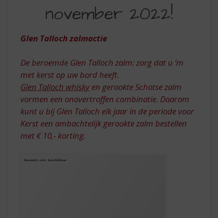
S
T/M
november 2022!
p
6
r
NOVEMBER
i
Glen Talloch zalmactie
n
2022
g
De beroemde Glen Talloch zalm: zorg dat u ‘m
n
a
met kerst op uw bord heeft.
a
Glen Talloch whisky
en gerookte Schotse zalm
r
vormen een onovertroffen combinatie. Daarom
d
kunt u bij Glen Talloch elk jaar in de periode voor
e
Kerst een ambachtelijk gerookte zalm bestellen
n
a
met € 10,- korting.
v
i
g
a
t
i
e