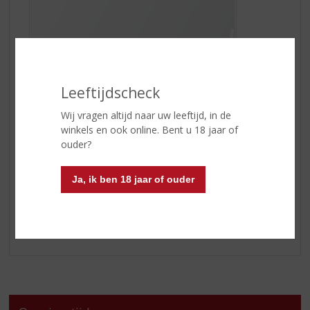
Leeftijdscheck
Deze zalm van ca. 600 gram komt rechtstreeks uit
Wij vragen altijd naar uw leeftijd, in de
Schotland waar hij gerookt wordt boven houtsnippers
winkels en ook online. Bent u 18 jaar of
van oude whiskyvaten. Daarom smaakt juist deze zalm
ouder?
perfect bij een glas
Glen Talloch
én andersom!
Bestellen kan t/m 6 november op
glentallochzalm.nl
Ja, ik ben 18 jaar of ouder
Kom langs in onze winkel!