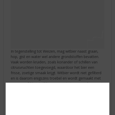
In tegenstelling tot Weizen, mag witbier naast graan,
hop, gist en water wel andere grondstoffen bevatten.
Vaak worden kruiden, zoals koriander of schillen van
citrusvruchten toegevoegd, waardoor het bier een
frisse, zoetige smaak krijgt. Witbier wordt niet gefilterd
en is daarom enigszins troebel en wordt gemaakt met
ongeveer 30% tot 40% ongemoute tarwe en daarnaast
gemoute gerst. Witbier bevat dus minder tarwe dan
Weizenbier. Het alcoholpercentage ligt tussen de 5% en
6% en bevat vaak veel koolzuur. De beste
serveertemperatuur van een witbier ligt tussen de 5 en
maximaal 8 °C. Oorspronkelijk komt witbier uit België