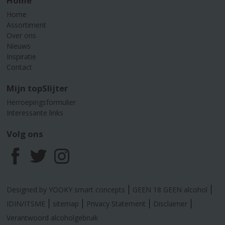
Home
Home
Assortiment
Over ons
Nieuws
Inspiratie
Contact
Mijn topSlijter
Herroepingsformulier
Interessante links
Volg ons
F
T
I
a
w
n
Designed by YOOKY smart concepts
GEEN 18 GEEN alcohol
c
i
s
IDIN/ITSME
sitemap
Privacy Statement
Disclaimer
Verantwoord alcoholgebruik