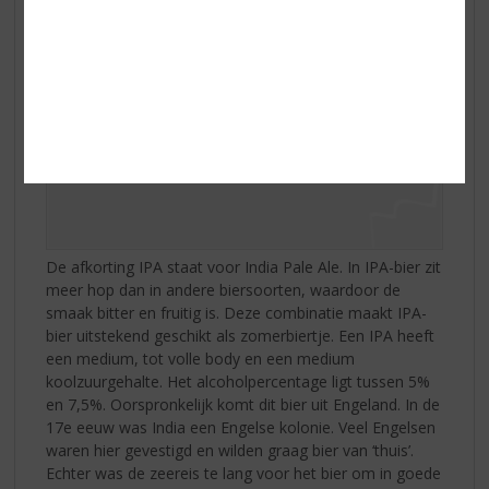
De afkorting IPA staat voor India Pale Ale. In IPA-bier zit
meer hop dan in andere biersoorten, waardoor de
smaak bitter en fruitig is. Deze combinatie maakt IPA-
bier uitstekend geschikt als zomerbiertje. Een IPA heeft
een medium, tot volle body en een medium
koolzuurgehalte. Het alcoholpercentage ligt tussen 5%
en 7,5%. Oorspronkelijk komt dit bier uit Engeland. In de
17e eeuw was India een Engelse kolonie. Veel Engelsen
waren hier gevestigd en wilden graag bier van ‘thuis’.
Echter was de zeereis te lang voor het bier om in goede