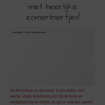
S
DE
met heerlijke
p
ZOMER
r
zomerbiertjes!
DOOR
i
n
MET
g
HEERLIJKE
n
a
ZOMERBIERTJES!
a
r
d
e
n
a
v
i
g
a
t
Dé dorstlesser in de zomer is een lekker koel
i
biertje. Zoals lentebock past bij de lente en
e
herfstbock bij de herfst, zo zijn er ook een aantal