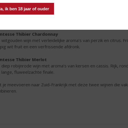
 zoektocht leidde hen naar het zonnige zuiden van Frankrijk, wa
Ja, ik ben 18 jaar of ouder
 levendig, fris en zacht karakter.
 naam
Comtesse Thibier
is een eerbetoon aan Catherine, die haar
mtesse Thibier Chardonnay
 witgouden wijn met verleidelijke aroma’s van perzik en citrus. Fri
pig wit fruit en een verfrissende afdronk.
tesse Thibier Merlot
 diep robijnrode wijn met aroma’s van kersen en cassis. Rijk, ro
 lange, fluweelzachte finale.
t je meevoeren naar Zuid-Frankrijk met deze twee wijnen die va
bineren.