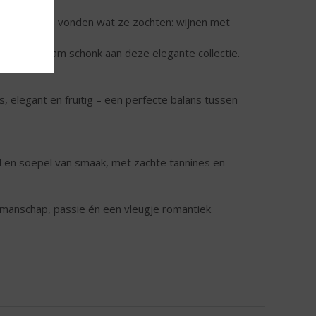
ar ze precies vonden wat ze zochten: wijnen met
 meisjesnaam schonk aan deze elegante collectie.
s, elegant en fruitig – een perfecte balans tussen
nd en soepel van smaak, met zachte tannines en
kmanschap, passie én een vleugje romantiek