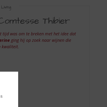
Living
Comtesse Thibier
t tijd was om te breken met het idee dat
erine
ging hij op zoek naar wijnen die
 kwaliteit.
18