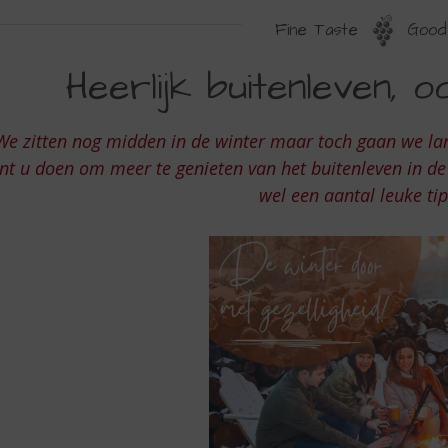
Fine Taste
Good 
EERLIJK
Heerlijk buitenleven, o
UITENLEVEN
OK
We zitten nog midden in de winter maar toch gaan we l
N
nt u doen om meer te genieten van het buitenleven in d
E
wel een aantal leuke ti
INTER