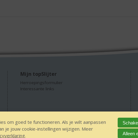
Mijn topSlijter
Herroepingsformulier
Interessante links
es om goed te functioneren. Als je wilt aanpassen
Schakel
 je jouw cookie-instellingen wijzigen. Meer
GEEN 18 GEEN alcohol
IDIN/ITSME
sitemap
Privacy Statement
Dis
Alleen 
cyverklaring
.