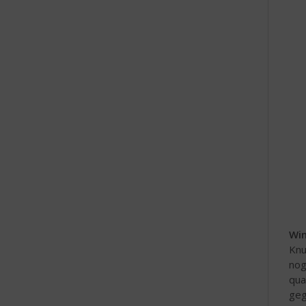
Wi
Knu
nog
qua
geg