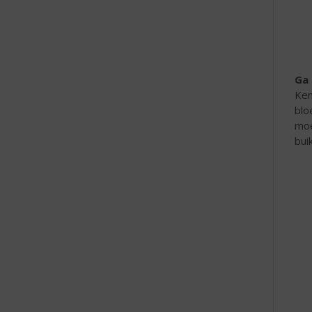
e
Ga 
Ken
blo
moe
buik