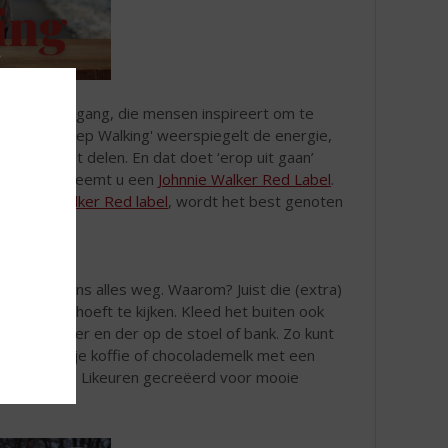
 van vooruitgang, die mensen inspireert om te
mpagne 'Keep Walking' weerspiegelt de energie,
tieve geest delen. En dat doet ‘erop uit gaan’
thuiskomst? Neemt u een
Johnnie Walker Red Label
.
Johnnie Walker Red label
, wordt het best genoten
en.
ari is ineens alles weg. Waarom? Juist die (extra)
 balkon op hoeft te kijken. Kleed het buiten ook
g kleedjes her en der op de stoel of bank. Zo kunt
er warm kopje koffie of chocolademelk met een
en-momentje. Likeuren gecreëerd voor mooie