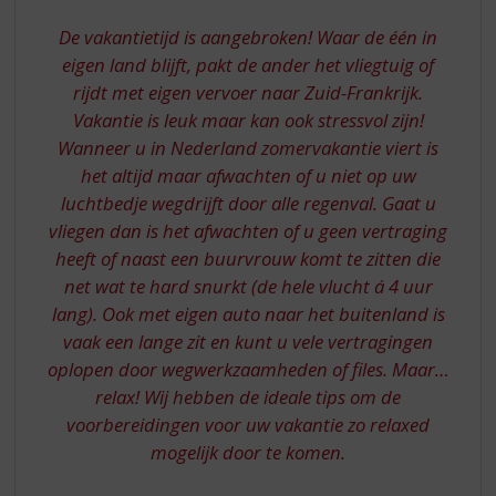
S
p
De vakantietijd is aangebroken! Waar de één in
r
eigen land blijft, pakt de ander het vliegtuig of
i
rijdt met eigen vervoer naar Zuid-Frankrijk.
n
Vakantie is leuk maar kan ook stressvol zijn!
g
n
Wanneer u in Nederland zomervakantie viert is
a
het altijd maar afwachten of u niet op uw
a
luchtbedje wegdrijft door alle regenval. Gaat u
r
vliegen dan is het afwachten of u geen vertraging
d
heeft of naast een buurvrouw komt te zitten die
e
n
net wat te hard snurkt (de hele vlucht á 4 uur
a
lang). Ook met eigen auto naar het buitenland is
v
vaak een lange zit en kunt u vele vertragingen
i
oplopen door wegwerkzaamheden of files. Maar…
g
relax! Wij hebben de ideale tips om de
a
t
voorbereidingen voor uw vakantie zo relaxed
i
mogelijk door te komen.
e