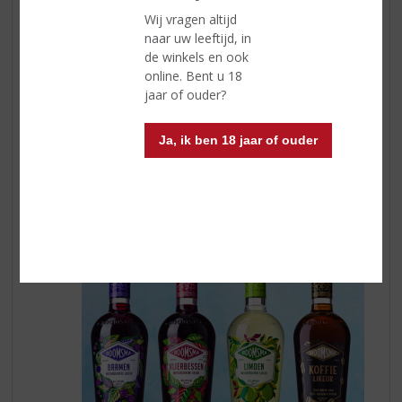
gewoon ons hele huis mee maar helaas hebben wij nog
Wij vragen altijd
geen toverstaf om dit passend in de koffers te krijgen.
naar uw leeftijd, in
Tranquilo...pak de koffers zo kort mogelijk voor de
de winkels en ook
vakantie in. Begint u al twee weken van tevoren dan is
online. Bent u 18
er een kans dat u die koffer tussendoor met regelmaat
jaar of ouder?
omgooit. Wat u wel kunt doen is een kleine week van
tevoren een lijst te maken met wat u mee wilt nemen.
Dat zorgt al voor een rustiger mindset voor de vakantie.
Ja, ik ben 18 jaar of ouder
Dan staat het op uw lijstje en zit het niet meer voorin in
uw hoofd. En zorg voor iets lekkers te drinken zodat u
alvast een beetje in de vakantie stemming komt.