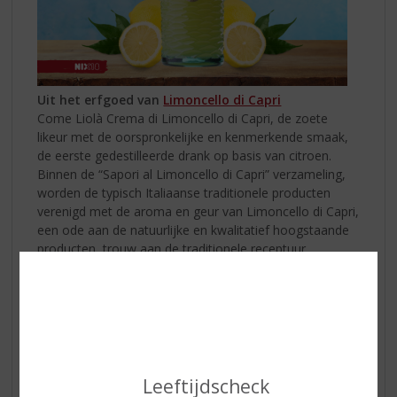
Uit het erfgoed van
Limoncello di Capri
Come Liolà Crema di Limoncello di Capri, de zoete
likeur met de oorspronkelijke en kenmerkende smaak,
de eerste gedestilleerde drank op basis van citroen.
Binnen de “Sapori al Limoncello di Capri” verzameling,
worden de typisch Italiaanse traditionele producten
verenigd met de aroma en geur van Limoncello di Capri,
een ode aan de natuurlijke en kwalitatief hoogstaande
producten, trouw aan de traditionele receptuur.
Koffers inpakken
Ook vaak zo'n stressfactor. Het liefst nemen wij
Leeftijdscheck