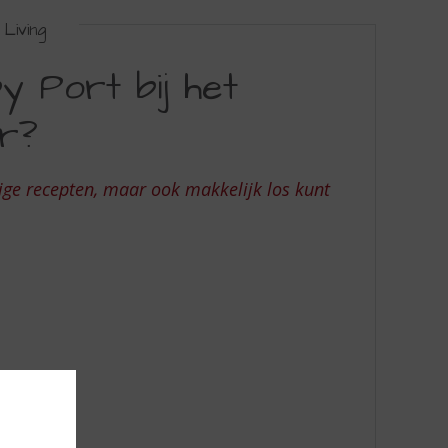
Living
 Port bij het
er?
ige recepten, maar ook makkelijk los kunt