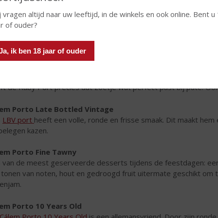
j vragen altijd naar uw leeftijd, in de winkels en ook online. Bent u
ar of ouder?
Ja, ik ben 18 jaar of ouder
em Porto Fine Ruby
t u dat de
Cálem Porto Fine Ruby
een uitstekende begeleider is 
ft de Ruby Port precies dat zoetje wat perfect past bij paté. Oo
em Porto Late Bottled Vintage
n
LBV port
heeft een volle, ronde en frisse smaak. Dit maakt he
belegen kazen.
em Porto Fine Tawny
 van de meest geserveerde desserts tijdens de feestdagen: ee
n tonen van noten, hout en gedroogd fruit uitermate geschikt om 
genjam.
em Porto 10 Years Old
Cálem Porto 10 Years Old
is een allemansvriend. Door zijn ronde