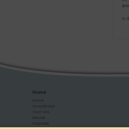
dri
Is 
Home
Home
Assortiment
Over ons
Nieuws
Inspiratie