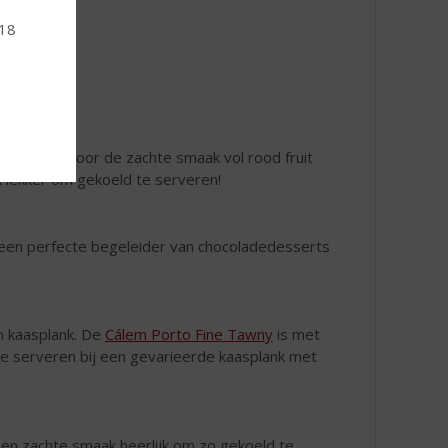
 18
van paté? Door de zachte smaak vol rood fruit
k lekker om gekoeld te serveren!
m een perfecte begeleider van chocoladedesserts
n kaasplank. De
Cálem Porto Fine Tawny
is met
te serveren bij een gevarieerde kaasplank met
 en zachte smaak heerlijk om zo gekoeld te