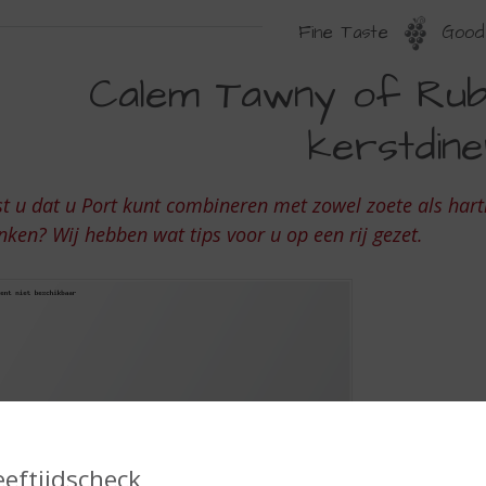
Fine Taste
Good 
ALEM
Calem Tawny of Ruby
AWNY
kerstdin
F
UBY
t u dat u Port kunt combineren met zowel zoete als hart
ORT
nken? Wij hebben wat tips voor u op een rij gezet.
J
ET
ERSTDINER?
eeftijdscheck