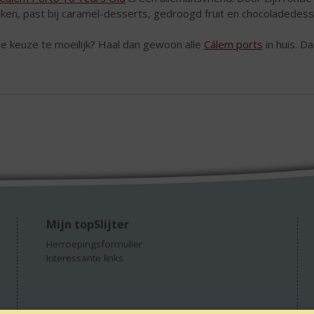
nken, past bij caramel-desserts, gedroogd fruit en chocoladedess
de keuze te moeilijk? Haal dan gewoon alle
Cálem ports
in huis. Da
Mijn topSlijter
Herroepingsformulier
Interessante links