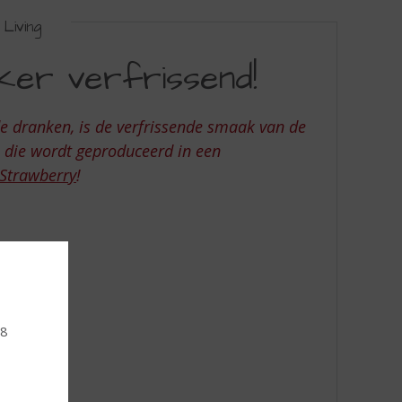
Living
kker verfrissend!
e dranken, is de verfrissende smaak van de
 die wordt geproduceerd in een
Strawberry
!
18