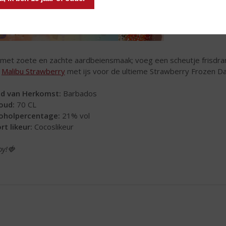
 met zoete en zachte aardbeiensmaak; voeg een scheutje frisdran
x
Malibu Strawberry
met ijs voor de ultieme Strawberry Frozen Dai
d van Herkomst:
Barbados
oud:
70 CL
oholpercentage:
21% vol
rt likeur:
Cocoslikeur
oy!🍓