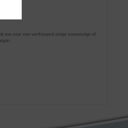
k toe voor een verfrissend slokje zonneschijn of
quiri.