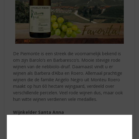
De Piemonte is een streek die voornamelijk bekend is
om zijn Barolo’s en Barbaresco’s. Mooie stevige rode
wijnen van de nebbiolo-druif. Daarnaast vindt u er
wijnen als Barbera d’Alba en Roero. Allemaal prachtige
wijnen die de familie Angelo Negro uit Monteu Roero
maakt op hun 60 hectare wijngaard, verdeeld over
verschillende percelen. Veel rode wijnen dus, maar ook
hun witte wijnen verdienen vele medailles.
Wijnkelder Santa Anna
Het grootste deel van hun wijnen maken ze in de
wijnkelder Santa Anna in Monteu Roero. Een mooie
kelder waar ze ook bezoekers ontvangen om de kelder
te bezoeken. De Barolo en de Barbaresco worden