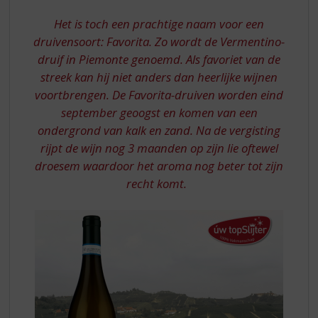
S
FAVORITA
p
Het is toch een prachtige naam voor een
r
druivensoort: Favorita. Zo wordt de Vermentino-
i
druif in Piemonte genoemd. Als favoriet van de
n
streek kan hij niet anders dan heerlijke wijnen
g
n
voortbrengen. De Favorita-druiven worden eind
a
september geoogst en komen van een
a
ondergrond van kalk en zand. Na de vergisting
r
rijpt de wijn nog 3 maanden op zijn lie oftewel
d
droesem waardoor het aroma nog beter tot zijn
e
n
recht komt.
a
v
i
g
a
t
i
e