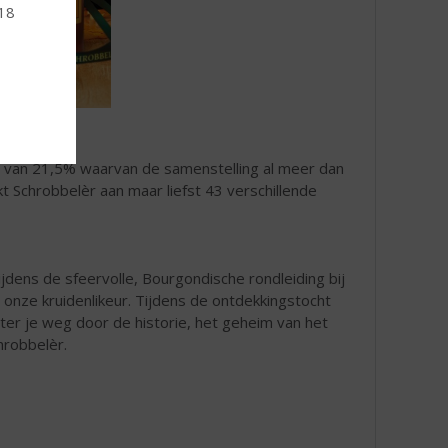
 18
ge van 21,5% waarvan de samenstelling al meer dan
t Schrobbelèr aan maar liefst 43 verschillende
jdens de sfeervolle, Bourgondische rondleiding bij
nze kruidenlikeur. Tijdens de ontdekkingstocht
ster je weg door de historie, het geheim van het
hrobbelèr.