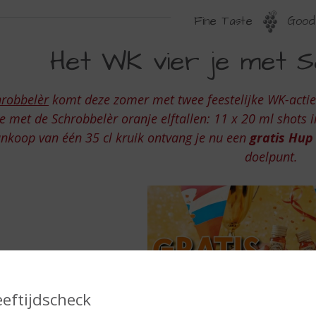
Fine Taste
Good 
ET
Het WK vier je met S
K
IER
hrobbelèr
komt deze zomer met twee feestelijke WK-acti
je met de Schrobbelèr oranje elftallen: 11 x 20 ml shots i
ET
nkoop van één 35 cl kruik ontvang je nu een
gratis Hup
doelpunt.
CHROBBELER
eeftijdscheck