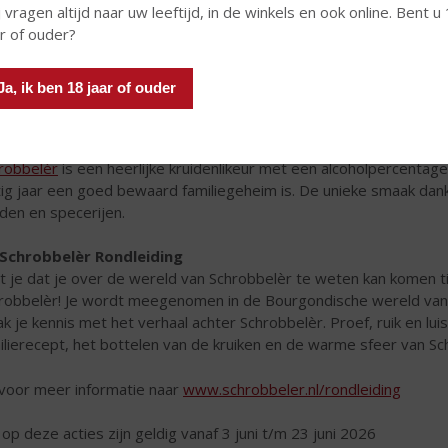
 vragen altijd naar uw leeftijd, in de winkels en ook online. Bent u
ar of ouder?
Ja, ik ben 18 jaar of ouder
robbelèr
is een heerlijke kruidenlikeur met een alcoholpercenta
ftig jaar een goed bewaard familiegeheim is. De unieke smaak dank
iden en specerijen.
Schrobbelèr Rondleiding
t je dat je over de wereld van Schrobbelèr te weten kan komen ti
robbelèr! Je wordt meegenomen in de Bourgondische wereld van o
k je kennis met het verhaal achter Schrobbelèr. Proef, ruik en lui
ilierecept, het bottelen van de kruiken en de warme sfeer van Sc
voor meer informatie naar
www.schrobbeler.nl/rondleiding
 op deze acties zijn geldig vanaf 3 juni t/m 23 juni 2026