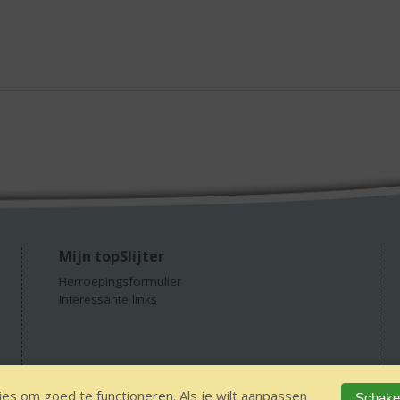
Mijn topSlijter
Herroepingsformulier
Interessante links
es om goed te functioneren. Als je wilt aanpassen
Schakel