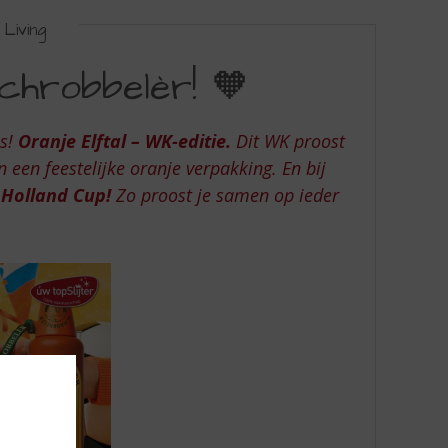
Living
chrobbelèr! 🧡
es!
Oranje Elftal – WK-editie.
Dit WK proost
n een feestelijke oranje verpakking. En bij
 Holland Cup!
Zo proost je samen op ieder