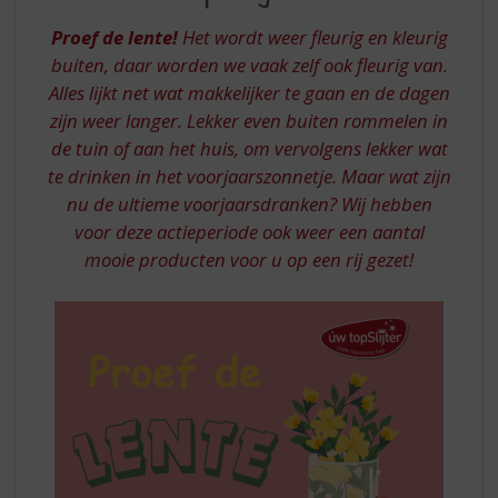
S
BIJ
p
Proef de lente!
Het wordt weer fleurig en kleurig
UW
r
buiten, daar worden we vaak zelf ook fleurig van.
TOPSLIJTER
i
Alles lijkt net wat makkelijker te gaan en de dagen
n
zijn weer langer. Lekker even buiten rommelen in
g
n
de tuin of aan het huis, om vervolgens lekker wat
a
te drinken in het voorjaarszonnetje. Maar wat zijn
a
nu de ultieme voorjaarsdranken? Wij hebben
r
voor deze actieperiode ook weer een aantal
d
mooie producten voor u op een rij gezet!
e
n
a
v
i
g
a
t
i
e