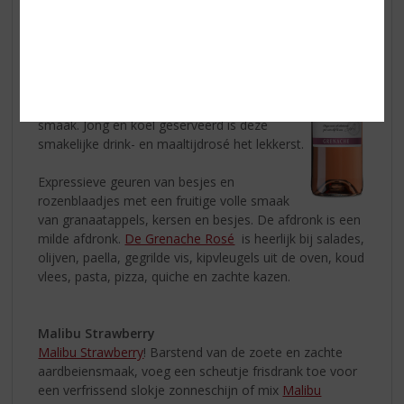
Caves d'Albret Grenache Rosé
De Rosé van Les Grandes Caves d’Albret
is
gemaakt van 100% Grenache druiven.
De
Grenache Rosé
is een heerlijke frisse,
ongecompliceerde wijn. Moderne vinificatie
met de nadruk op een fruitige, soepele
smaak. Jong en koel geserveerd is deze
smakelijke drink- en maaltijdrosé het lekkerst.
Expressieve geuren van besjes en
rozenblaadjes met een fruitige volle smaak
van granaatappels, kersen en besjes. De afdronk is een
milde afdronk.
De Grenache Rosé
is heerlijk bij salades,
olijven, paella, gegrilde vis, kipvleugels uit de oven, koud
vlees, pasta, pizza, quiche en zachte kazen.
Malibu Strawberry
Malibu Strawberry
! Barstend van de zoete en zachte
aardbeiensmaak, voeg een scheutje frisdrank toe voor
een verfrissend slokje zonneschijn of mix
Malibu