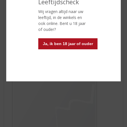
Leeftijdscheck
Wij vragen altijd naar uw
leeftijd, in de winkels en
Watermelon Fizz
ook online. Bent u 18 jaar
Watermeloen is zomer! De sprankelende watermeloen
of ouder?
cocktail is een 'Must Have To Try'. Deze populaire
Watermelon Fizz, is een heerlijk frisse zomerse cocktail
en wordt gemaakt met
Watermelon van De Kuyper
.
Ja, ik ben 18 jaar of ouder
Genieten maar!