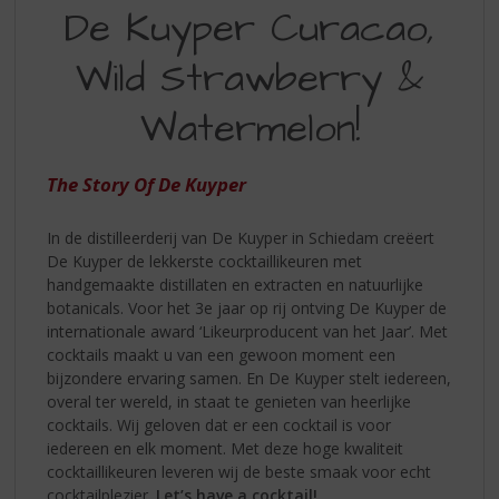
S
De Kuyper Curacao,
ZOMERMIX
p
r
MET
Wild Strawberry &
i
DE
n
Watermelon!
KUYPER
g
n
CURACAO
a
The Story Of De Kuyper
WILD
a
r
STRAWBERRY
d
In de distilleerderij van De Kuyper in Schiedam creëert
WATERMELON
e
De Kuyper de lekkerste cocktaillikeuren met
n
handgemaakte distillaten en extracten en natuurlijke
a
botanicals. Voor het 3e jaar op rij ontving De Kuyper de
v
internationale award ‘Likeurproducent van het Jaar’. Met
i
cocktails maakt u van een gewoon moment een
g
bijzondere ervaring samen. En De Kuyper stelt iedereen,
a
overal ter wereld, in staat te genieten van heerlijke
t
cocktails. Wij geloven dat er een cocktail is voor
i
iedereen en elk moment. Met deze hoge kwaliteit
e
cocktaillikeuren leveren wij de beste smaak voor echt
cocktailplezier.
Let’s have a cocktail!