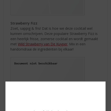
Strawberry Fizz
Zoet, sappig & fris! Dat is hoe we deze cocktail wel
kunnen omschrijven. Deze populaire Strawberry Fizz is
een heerlijk frisse, zomerse cocktail en wordt gemaakt
met
Wild Strawberry van De Kuyper
. Mix in een
handomdraai de ingrediënten bij elkaar!