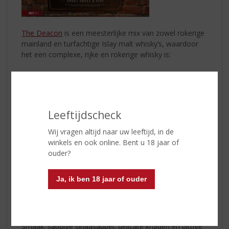
The Deacon
is een meesterlijke mix van zowel rokerige
mainland en turfachtige Islay malt whisky’s, waardoor
het een complexe, rijke en rokerige whisky is:
• De single malts van Islay hebben een karakteristieke
turfachtige rooksmaak.
• De single malts uit de Speyside-regio op het vasteland
hebben een kampvuurachtig rookkarakter.
Leeftijdscheck
WIE IS THE DEACON?
Wij vragen altijd naar uw leeftijd, in de
In het Schots is een “Deacon” een bedreven en vaardige
winkels en ook online. Bent u 18 jaar of
meester vakman. De deskundige distilleerders achter
ouder?
deze Scotch passen de naam perfect. The Deacon zijn
is de beste zijn in wat je ook doet!
Ja, ik ben 18 jaar of ouder
PROEFNOTITIES
Geur: verkoolde sinaasappel, zoete mout koekjes en
houtrook
Smaak: sappige sinaasappel, delicate kruiden en pittige