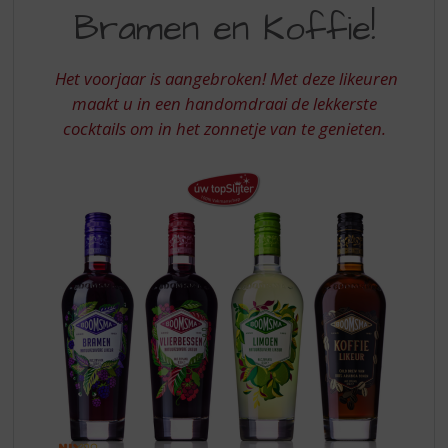
S
VLIERBESSEN
Bramen en Koffie!
p
BRAMEN
r
EN
i
Het voorjaar is aangebroken! Met deze likeuren
n
KOFFIE
maakt u in een handomdraai de lekkerste
g
cocktails om in het zonnetje van te genieten.
n
a
a
r
d
e
n
a
v
i
g
a
t
i
e