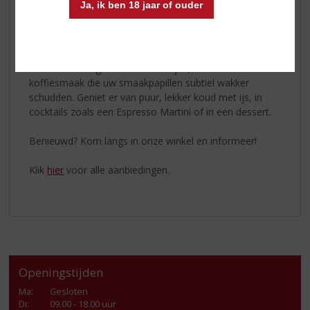
Ja, ik ben 18 jaar of ouder
Koffielikeur
De
koffielikeur
is gemaakt met ‘Cold Brew’ koffie van
verse Arabica bonen. Deze methode en het type
koffieboon zorgt voor een heerlijke, zachte en zoete
koffiesmaak die uw smaakpapillen subtiel wakker
schudden. Geniet er van puur, lekker koud met ijs, in
cocktails zoals een Espresso Martini of in een dessert.
Benieuwd? Kom langs in onze winkel en informeer!
Klik
hier
voor alle aanbiedingen.
Openingstijden
Ma
:
Gesloten
Di
:
09.00 - 18.00 uur