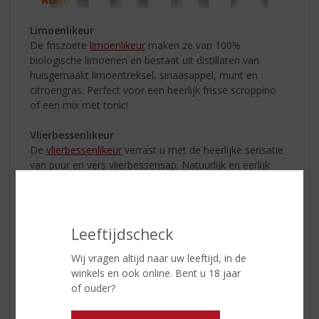
Limoenlikeur
De friszoete
limoenlikeur
maken ze van 100%
biologische limoenen en bestaat uit distillaten van
huisgemaakt limoentreksel, sinaasappel, munt en
citroengras. Perfect voor een heerlijk frisse scroppino
of een mix met tonic!
Vlierbessenlikeur
De
vlierbessenlikeur
verrast u met de heerlijke sensatie
van puur en vers vlierbessensap. Natuurlijk en eerlijk
gemaakt zonder kunstmatige geur- en kleurstoffen.
Probeer ‘m eens in een Fizzy Blossom door te mixen
met ginger ale.
Leeftijdscheck
Bramenlikeur
De bramen voor deze
bramenlikeur
worden in de vrije
Wij vragen altijd naar uw leeftijd, in de
natuur geoogst en verwerkt tot vers sap. Hierdoor
winkels en ook online. Bent u 18 jaar
proeft u de zuivere en rijke smaak van bramen; vol,
of ouder?
sappig, licht kruidig en iets zoet. Perfect voor een
Bramble!