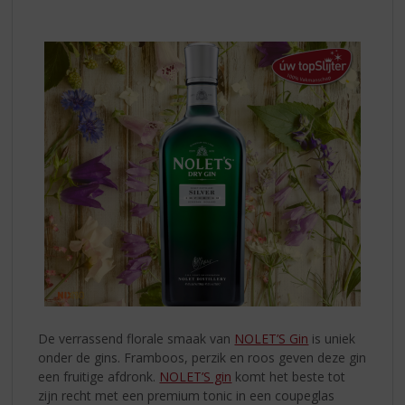
S
SMAAK
p
VAN
r
NOLET’S
i
n
GIN!
g
n
a
a
r
d
e
n
a
v
i
g
a
De verrassend florale smaak van
NOLET’S Gin
is uniek
t
onder de gins. Framboos, perzik en roos geven deze gin
i
een fruitige afdronk.
NOLET’S gin
komt het beste tot
e
zijn recht met een premium tonic in een coupeglas