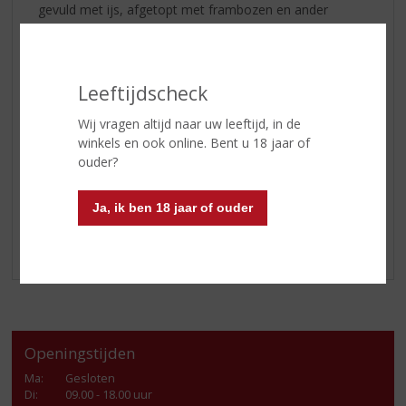
gevuld met ijs, afgetopt met frambozen en ander
bosfruit.
Voor de perfecte smaakbalans en textuur worden alle
gebruikte botanicals en kruiden in
NOLET’S Gin
eerst
Leeftijdscheck
individueel gemacereerd en gedistilleerd en daarna
Wij vragen altijd naar uw leeftijd, in de
uitgebalanceerd samengevoegd. Zo komt iedere smaak
winkels en ook online. Bent u 18 jaar of
ten volle tot zijn recht en proeft u een gelaagde rijkdom
ouder?
van smaken met een uitzonderlijke lengte en
verrassend floraal karakter.
Ja, ik ben 18 jaar of ouder
Let’s Nolet Gin!
Openingstijden
Ma
:
Gesloten
Di
:
09.00 - 18.00 uur